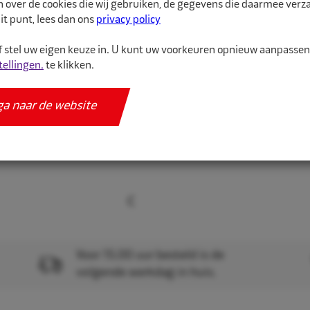
n over de cookies die wij gebruiken, de gegevens die daarmee ver
De juiste maat binnenba
it punt, lees dan ons
privacy policy
binnenband van hoge kw
 stel uw eigen keuze in. U kunt uw voorkeuren opnieuw aanpasse
tellingen.
te klikken.
Meer informatie
Specificaties
ga naar de website
Voor 15.00 uur besteld is de
volgende werkdag in huis.