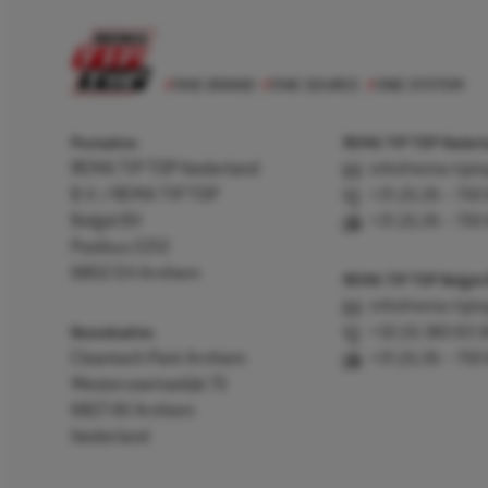
Postadres
REMA TIP TOP Nederla
REMA TIP TOP Nederland
info@rema-tipto
B.V. / REMA TIP TOP
+31 (0) 26 – 750
België BV
+31 (0) 26 – 750
Postbus 5312
6802 EH Arnhem
REMA TIP TOP België
info@rema-tipto
Bezoekadres
+32 (0) 380 83 
Cleantech Park Arnhem
+31 (0) 26 – 750
Westervoortsedijk 73
6827 AV Arnhem
Nederland