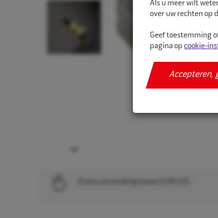
Als u meer wilt wete
over uw rechten op d
Geef toestemming of
pagina op
cookie-ins
Accepteren, 
Next
Gratis verzending boven EUR 225,-