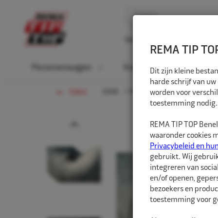
Home
Over ons
D
REMA TIP TOP
Personenwagen
Vrachtwagen
La
Dit zijn kleine bes
harde schrijf van uw
HOME
PERSONENWAGEN
worden voor verschil
BINNEN
TERUG
toestemming nodig.
Prev
REMA TIP TOP Benelu
waaronder cookies me
Privacybeleid en hu
gebruikt. Wij gebrui
integreren van socia
en/of openen, gepers
bezoekers en produc
toestemming voor ge