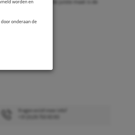
zameld worden en
nd is belangrijk. Met de juiste maat is de
alitei...
n door onderaan de
Vragen en/of meer info?
+31 (0)26 750 83 83