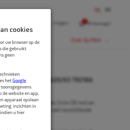
0
Inloggen
Winkelwagen
an cookies
Fiets
Zoek Op Merk
oor uw browser op de
s die gebruikt
oms geen
technieken
0" 12.4/11-320/85-420/65 TR218A
ees het
Google
ersoonsgegevens
p de website en app,
een apparaat opslaan
beschikbaar in de maten 3 t/m 50 inch en
ting, inzichten in
rm. Daarnaast zijn er veel verschillende
indien u hier
hikbaar.