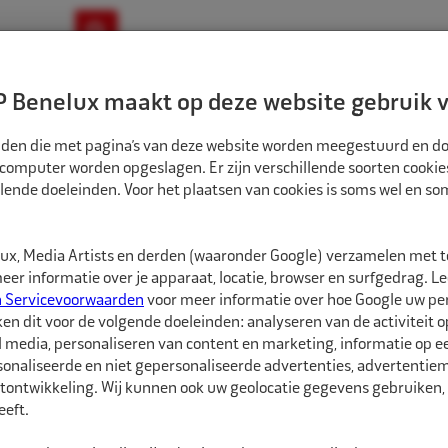
ownloads
Nieuws
Merken
Contact
 Benelux maakt op deze website gebruik v
ndbouw-OTR-EM
Motorfiets
E-Bike
tanden die met pagina’s van deze website worden meegestuurd en d
 computer worden opgeslagen. Er zijn verschillende soorten cookie
lende doeleinden. Voor het plaatsen van cookies is soms wel en s
BANDEN
ECO BINNENBAND 20" 12.4/11-320/85-420/65 TR218A VENTIEL ZAK
1582016
x, Media Artists en derden (waaronder Google) verzamelen met 
Eco Binnenband 2
er informatie over je apparaat, locatie, browser en surfgedrag. L
ventiel zak
n Servicevoorwaarden
voor meer informatie over hoe Google uw p
ken dit voor de volgende doeleinden: analyseren van de activiteit o
l media, personaliseren van content en marketing, informatie op 
Eco Binnenbanden zijn 
onaliseerde en niet gepersonaliseerde advertenties, advertentieme
hebben een goede pasvo
tontwikkeling. Wij kunnen ook uw geolocatie gegevens gebruiken, 
soorten ventielen besc
eft.