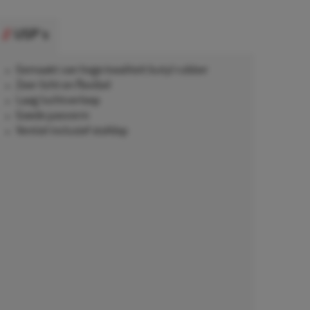
USP's
Gemaakt van hoge kwaliteit butyl rubber
Zeer licht en flexibel
Laag luchtverloop
Goede pasvorm
Ventiel inclusief stofdop