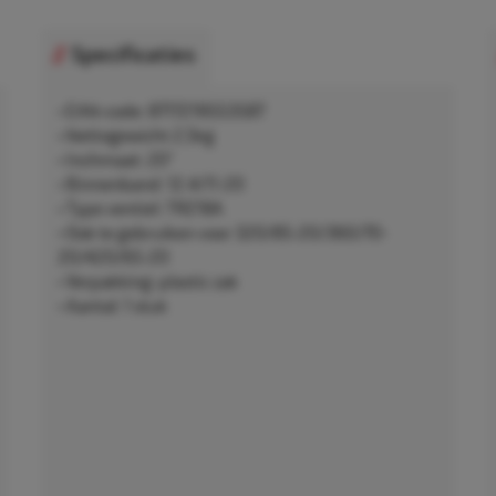
Specificaties
• EAN-code: 8717219553587
• Nettogewicht 2,5kg
• Inchmaat: 20"
• Binnenband: 12.4/11-20
• Type ventiel: TR218A
• Ook te gebruiken voor 320/85-20/360/70-
20/420/65-20
• Verpakking: plastic zak
• Aantal: 1 stuk