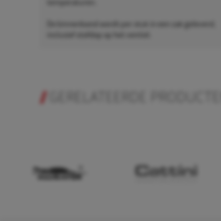
temperaturen.
De binnenband wordt per stuk in een zak geleverd,
inclusief stofdop op het ventiel.
GERELATEERDE PRODUCT