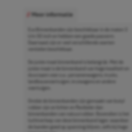
Meer informatie
Eco Binnenbanden zijn beschikbaar in de maten 3
t/m 50 inch en hebben een goede pasvorm.
Daarnaast zijn er veel verschillende soorten
ventielen beschikbaar.
De juiste maat binnenband is belangrijk. Met de
juiste maat is de binnenband van hoge kwaliteit en
duurzaam voor o.a.: personenwagens, trucks,
landbouwvoertuigen, kruiwagens en andere
voertuigen.
Omdat de binnenbanden zijn gemaakt van butyl
rubber zijn ze lichter en flexibeler dan
binnenbanden van natuurrubber. Bovendien is het
luchtverloop van deze binnenband lager, waardoor
de banden goed op spanning blijven, zelfs bij hoge