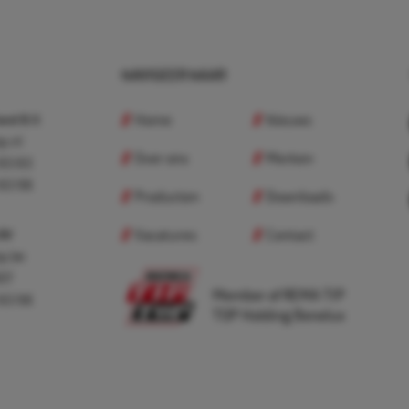
NAVIGEER NAAR
Home
Nieuws
nd B.V.
p.nl
Over ons
Merken
 83 83
 83 98
Producten
Downloads
Vacatures
Contact
 BV
p.be
307
Member of REMA TIP
 83 98
TOP Holding Benelux