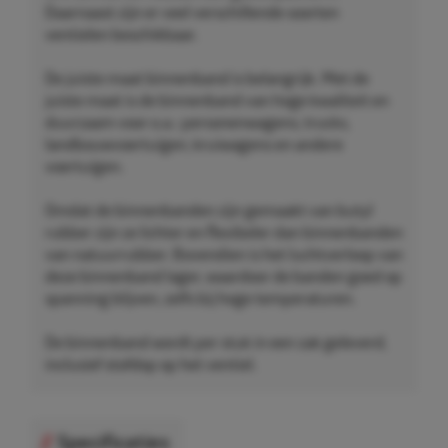
Daarnaast zijn er veel verschillende soorten
ventielen beschikbaar.
De juiste maat binnenband is belangrijk. Met de
juiste maat is de binnenband van hoge kwaliteit en
duurzaam voor o.a.: personenwagens, trucks,
landbouwvoertuigen, kruiwagens en andere
voertuigen.
Omdat de binnenbanden zijn gemaakt van butyl
rubber zijn ze lichter en flexibeler dan binnenbanden
van natuurrubber. Bovendien is het luchtverloop van
deze binnenband lager, waardoor de banden goed op
spanning blijven, zelfs bij hoge temperaturen.
De binnenband wordt per stuk in een zak geleverd,
inclusief stofdop op het ventiel.
Specificaties