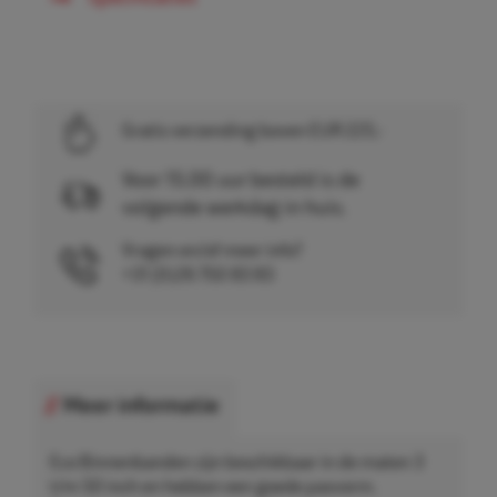
Gratis verzending boven EUR 225,-
Voor 15.00 uur besteld is de
volgende werkdag in huis.
Vragen en/of meer info?
+31 (0)26 750 83 83
Meer informatie
Eco Binnenbanden zijn beschikbaar in de maten 3
t/m 50 inch en hebben een goede pasvorm.