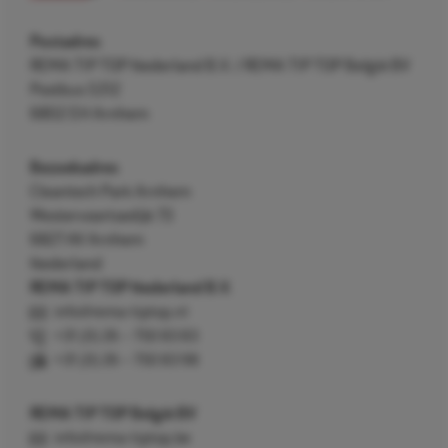
Postadres
REMA TIP TOP Nederland B.V. / REMA TIP TOP België BV
Postbus 5312
6802 EH Arnhem
Bezoekadres
Cleantech Park Arnhem
Westervoortsedijk 73
6827 AV Arnhem
Nederland
REMA TIP TOP Nederland B.V.
info@rema-tiptop.nl
+31 (0) 26 – 750 83 83
+31 (0) 26 – 750 83 98
REMA TIP TOP België BV
info@rema-tiptop.be