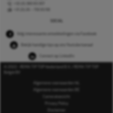
+32 (0) 380 83 307
+31 (0) 26 – 750 83 98
SOCIAL
Volg interessante ontwikkelingen via Facebook
Bekijk handige tips op ons Youtube kanaal
Connect op LinkedIn
© 2022 - REMA TIP TOP Nederland B.V. / REMA TIP TOP
België BV
Algemene voorwaarden NL
Algemene voorwaarden BE
Cameratoezicht
Privacy Policy
Disclaimer