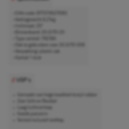
• EAN-code: 8717219527083
• Nettogewicht 6,21kg
• Inchmaat: 20"
• Binnenband: 20.0/70-20
• Type ventiel: TR218A
• Ook te gebruiken voor 20.0/70-508
• Verpakking: plastic zak
• Aantal: 1 stuk
USP's
Gemaakt van hoge kwaliteit butyl rubber
Zeer licht en flexibel
Laag luchtverloop
Goede pasvorm
Ventiel inclusief stofdop