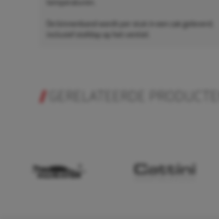
temperaturen.
De binnenband wordt per stuk in een zak geleverd,
inclusief stofdop op het ventiel.
GERELATEERDE PRODUCT