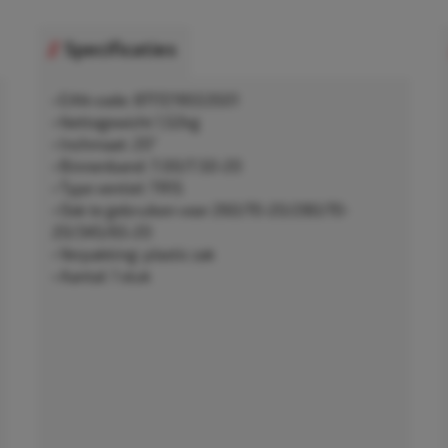
Specificaties
• EAN-code: 8717219553501
• Nettogewicht 1,52kg
• Inchmaat: 20"
• Binnenband: 7.00/7.50-20
• Type ventiel: TR15
• Ook te gebruiken voor 260/70-20/280/70-
20/345/65-20
• Verpakking: plastic zak
• Aantal: 1 stuk