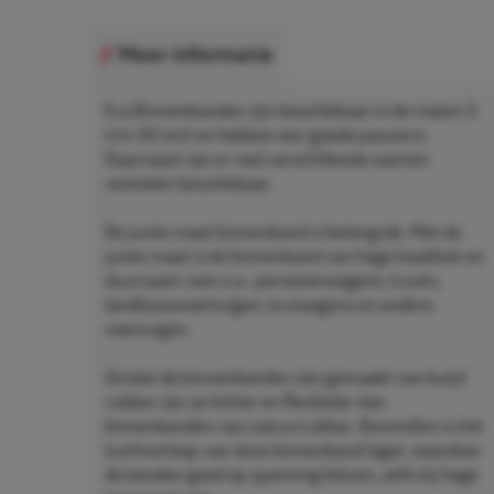
Meer informatie
Eco Binnenbanden zijn beschikbaar in de maten 3
t/m 50 inch en hebben een goede pasvorm.
Daarnaast zijn er veel verschillende soorten
ventielen beschikbaar.
De juiste maat binnenband is belangrijk. Met de
juiste maat is de binnenband van hoge kwaliteit en
duurzaam voor o.a.: personenwagens, trucks,
landbouwvoertuigen, kruiwagens en andere
voertuigen.
Omdat de binnenbanden zijn gemaakt van butyl
rubber zijn ze lichter en flexibeler dan
binnenbanden van natuurrubber. Bovendien is het
luchtverloop van deze binnenband lager, waardoor
de banden goed op spanning blijven, zelfs bij hoge