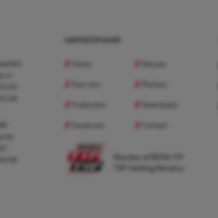
NAVIGEER NAAR
Home
Nieuws
nd B.V.
p.nl
Over ons
Merken
 83 83
 83 98
Producten
Downloads
Vacatures
Contact
 BV
p.be
307
Member of REMA TIP
 83 98
TOP Holding Benelux