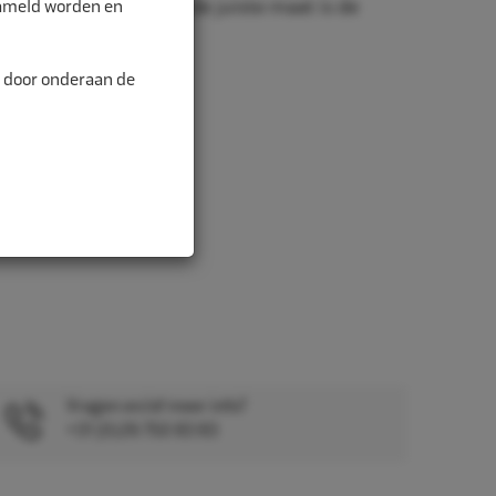
zameld worden en
nd is belangrijk. Met de juiste maat is de
alitei...
n door onderaan de
Vragen en/of meer info?
+31 (0)26 750 83 83