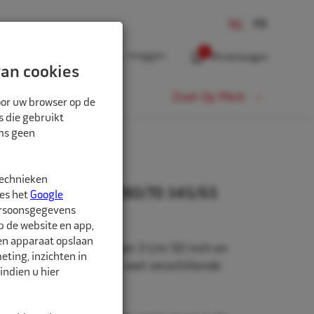
0
Inloggen
Winkelwagen
an cookies
Fiets
Zoek Op Merk
oor uw browser op de
s die gebruikt
oms geen
K
technieken
0" 7.00/7.50 260-280/70 345/65
ees het
Google
ersoonsgegevens
p de website en app,
een apparaat opslaan
beschikbaar in de maten 3 t/m 50 inch en
ting, inzichten in
rm. Daarnaast zijn er veel verschillende
indien u hier
hikbaar.