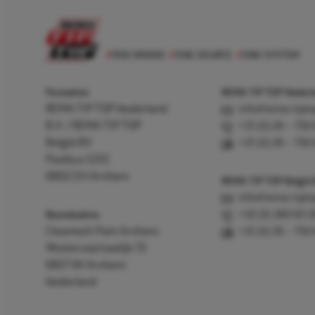
Postadres
REMA TIP TOP Nederla
REMA TIP TOP Nederland
info@rema-tipto
B.V. / REMA TIP TOP
+31 (0) 26 – 750
België BV
+31 (0) 26 – 750
Postbus 5312
6802 EH Arnhem
REMA TIP TOP België
info@rema-tipto
Bezoekadres
+32 (0) 380 83 
Cleantech Park Arnhem
+31 (0) 26 – 750
Westervoortsedijk 73
6827 AV Arnhem
Nederland