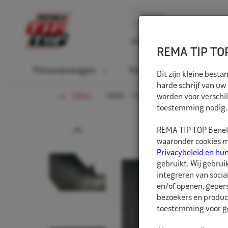
Home
Over ons
D
REMA TIP TOP
Personenwagen
Vrachtwagen
La
Dit zijn kleine bes
harde schrijf van uw
HOME
PERSONENWAGEN
worden voor verschil
BINNEN
TERUG
toestemming nodig.
Prev
REMA TIP TOP Benelu
waaronder cookies me
Privacybeleid en hu
gebruikt. Wij gebrui
integreren van socia
en/of openen, gepers
bezoekers en produc
toestemming voor ge