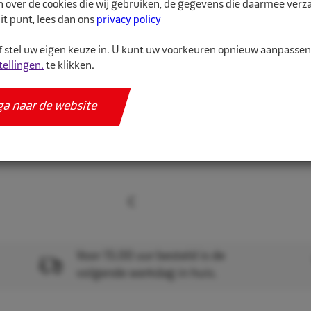
n over de cookies die wij gebruiken, de gegevens die daarmee ver
De juiste maat binnenba
it punt, lees dan ons
privacy policy
binnenband van hoge kw
 stel uw eigen keuze in. U kunt uw voorkeuren opnieuw aanpasse
tellingen.
te klikken.
Meer informatie
Specificaties
ga naar de website
Voor 15.00 uur besteld is de
volgende werkdag in huis.