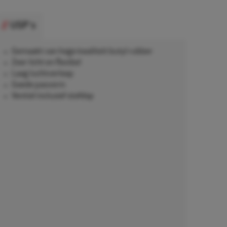
USP's
Gemaakt van hoge kwaliteit butyl rubber
Zeer licht en flexibel
Laag luchtverloop
Goede pasvorm
Ventiel inclusief stofdop