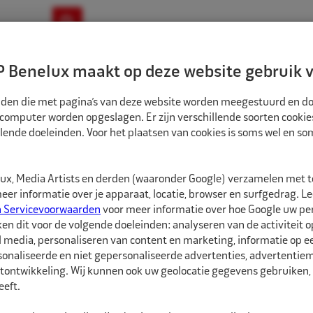
ownloads
Nieuws
Merken
Contact
 Benelux maakt op deze website gebruik v
ndbouw-OTR-EM
Motorfiets
E-Bike
tanden die met pagina’s van deze website worden meegestuurd en d
 computer worden opgeslagen. Er zijn verschillende soorten cookie
lende doeleinden. Voor het plaatsen van cookies is soms wel en s
BANDEN
ECO BINNENBAND 20" 7.00/7.50 260-280/70 345/65 TR15 VENT ZA
1582004
x, Media Artists en derden (waaronder Google) verzamelen met 
Eco Binnenband 2
er informatie over je apparaat, locatie, browser en surfgedrag. L
TR15 vent zak
n Servicevoorwaarden
voor meer informatie over hoe Google uw p
ken dit voor de volgende doeleinden: analyseren van de activiteit o
l media, personaliseren van content en marketing, informatie op 
Eco Binnenbanden zijn 
onaliseerde en niet gepersonaliseerde advertenties, advertentieme
hebben een goede pasvo
tontwikkeling. Wij kunnen ook uw geolocatie gegevens gebruiken, 
soorten ventielen besc
eft.