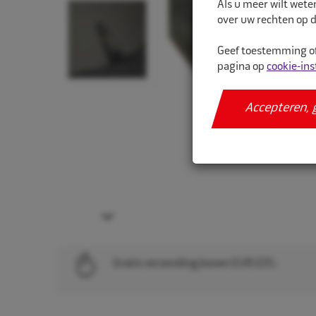
Als u meer wilt wete
over uw rechten op d
Geef toestemming of
pagina op
cookie-ins
Accepteren, 
Next
Gratis verzending boven EUR 225,-