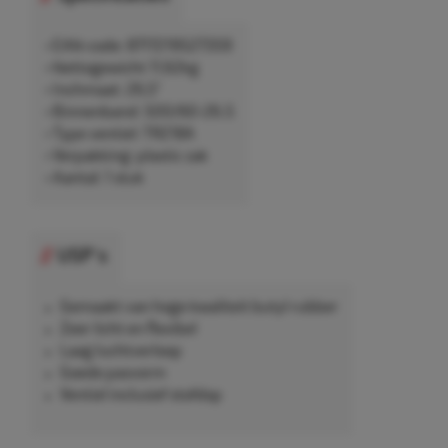
• EAN-code: 8717219527359
• Nettogewicht 11,62kg
• Inchmaat: 26,5"
• Binnenband: 500/60-26.5
• Type ventiel: TR218A
• Verpakking: plastic zak
• Aantal: 1 stuk
USP's
Gemaakt van hoge kwaliteit butyl rubber
Zeer licht en flexibel
Laag luchtverloop
Goede pasvorm
Ventiel inclusief stofdop