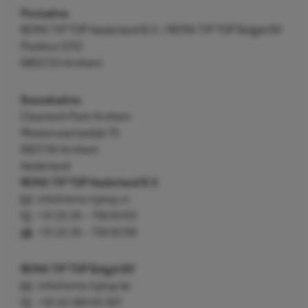
Postadres
REMA TIP TOP Nederland B.V. / REMA TIP TOP België BV
Postbus 5312
6802 EH Arnhem
Bezoekadres
Cleantech Park Arnhem
Westervoortsedijk 73
6827 AV Arnhem
Nederland
REMA TIP TOP Nederland B.V.
info@rema-tiptop.nl
+31 (0) 26 – 750 83 83
+31 (0) 26 – 750 83 98
REMA TIP TOP België BV
info@rema-tiptop.be
+32 (0) 380 83 307