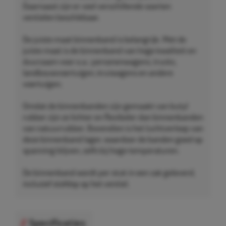
Daarnaast zijn er veel verschillende soorten
ventielen beschikbaar.
De juiste maat binnenband is belangrijk. Met de
juiste maat is de binnenband van hoge kwaliteit en
duurzaam voor o.a.: personenwagens, trucks,
landbouwvoertuigen, kruiwagens en andere
voertuigen.
Omdat de binnenbanden zijn gemaakt van butyl
rubber zijn ze lichter en flexibeler dan binnenbanden
van natuurrubber. Bovendien is het luchtverloop van
deze binnenband lager, waardoor de banden goed op
spanning blijven, zelfs bij hoge temperaturen.
De binnenband wordt per stuk in een zak geleverd,
inclusief stofdop op het ventiel.
Specificaties