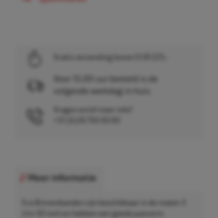
Gratis verzending boven EUR 225,-
Voor 15.00 uur besteld is de
volgende werkdag in huis.
Vragen en/of meer info?
+31 (0)26 750 83 83
Meer informatie
Eco Binnenbanden zijn beschikbaar in de maten 3
t/m 50 inch en hebben een goede pasvorm.