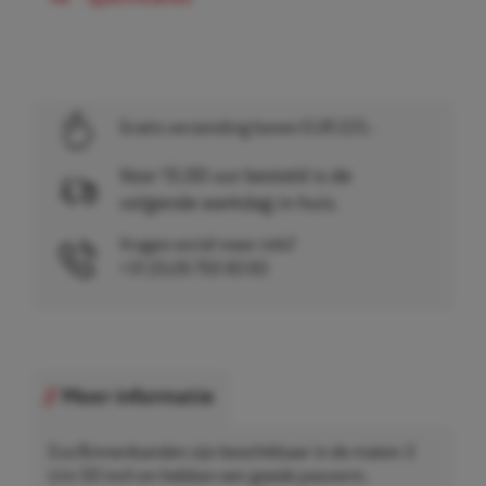
Gratis verzending boven EUR 225,-
Voor 15.00 uur besteld is de
volgende werkdag in huis.
Vragen en/of meer info?
+31 (0)26 750 83 83
Meer informatie
Eco Binnenbanden zijn beschikbaar in de maten 3
t/m 50 inch en hebben een goede pasvorm.