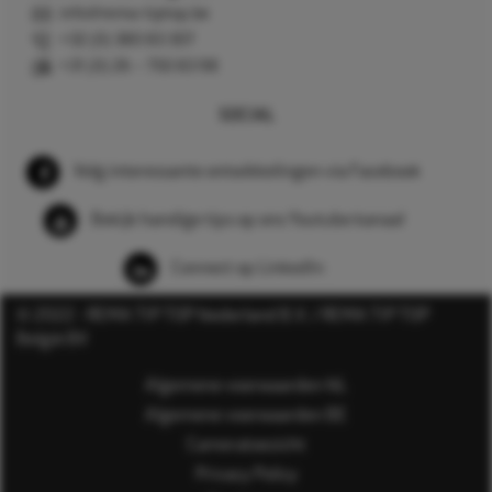
info@rema-tiptop.be
+32 (0) 380 83 307
+31 (0) 26 – 750 83 98
SOCIAL
Volg interessante ontwikkelingen via Facebook
Bekijk handige tips op ons Youtube kanaal
Connect op LinkedIn
© 2022 - REMA TIP TOP Nederland B.V. / REMA TIP TOP
België BV
Algemene voorwaarden NL
Algemene voorwaarden BE
Cameratoezicht
Privacy Policy