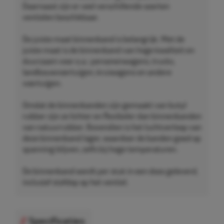
Daarnaast zijn er veel verschillende soorten
ventielen beschikbaar.
De juiste maat binnenband is belangrijk. Met de
juiste maat is de binnenband van hoge kwaliteit en
duurzaam voor o.a.: personenwagens, trucks,
landbouwvoertuigen, kruiwagens en andere
voertuigen.
Omdat de binnenbanden zijn gemaakt van butyl
rubber zijn ze lichter en flexibeler dan binnenbanden
van natuurrubber. Bovendien is het luchtverloop van
deze binnenband lager, waardoor de banden goed op
spanning blijven, zelfs bij hoge temperaturen.
De binnenband wordt per stuk in een doos geleverd,
inclusief stofdop op het ventiel.
Specificaties