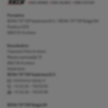
Postadres
REMA TIP TOP Nederland B.V. / REMA TIP TOP België BV
Postbus 5312
6802 EH Arnhem
Bezoekadres
Cleantech Park Arnhem
Westervoortsedijk 73
6827 AV Arnhem
Nederland
REMA TIP TOP Nederland B.V.
info@rema-tiptop.nl
+31 (0) 26 – 750 83 83
+31 (0) 26 – 750 83 98
REMA TIP TOP België BV