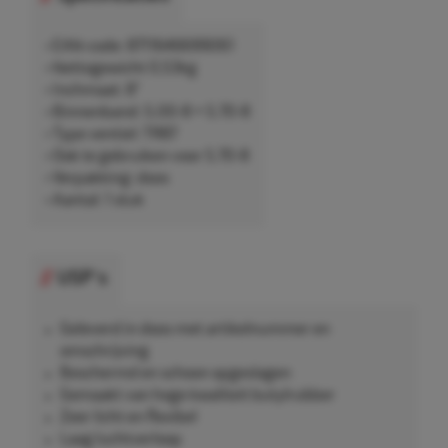
• EAN-code: 8711646699061
• Nettogewicht 0,53kg
• Inchmaat: 8"
• Binnenband: 5.00-8 + 5.70-8
• Type ventiel: TR87
• Ook te gebruiken voor 5.70-8
• Verpakking: doos
• Aantal: 1 stuk
USP's
Geleverd in doos met artikelnummer en
omschrijving
Beschermd en schoon opgeslagen
Gemaakt van hoge kwaliteit butylrubber
Zeer licht en flexibel
Laag luchtverloop