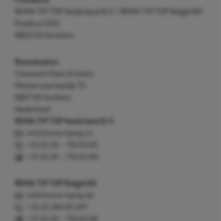
Postadres
REMA TIP TOP Nederland B.V. / REMA TIP TOP België BV
Postbus 5312
6802 EH Arnhem
Bezoekadres
Cleantech Park Arnhem
Westervoortsedijk 73
6827 AV Arnhem
Nederland
REMA TIP TOP Nederland B.V.
info@rema-tiptop.nl
+31 (0) 26 – 750 83 83
+31 (0) 26 – 750 83 98
REMA TIP TOP België BV
info@rema-tiptop.be
+32 (0) 380 83 307
+31 (0) 26 – 750 83 98