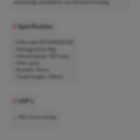
eenvoudig verwijderen van de beschermlaag.
Specificaties
• EAN-code: 8711646932342
• Nettogewicht: 6kg
• Inhoud doosje: 100 stuks
• Kleur: grijs
• Breedte: 19mm
• Totale hoogte: 3,8mm
USP's
Met 2mm overlap