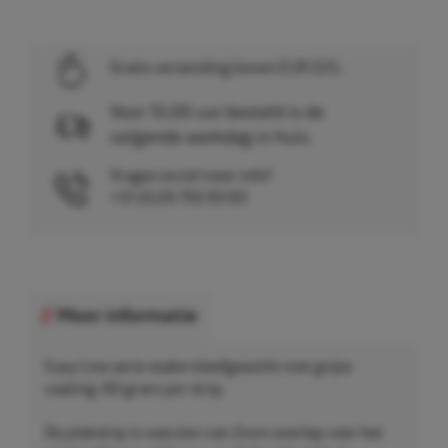
Gratis verzending boven EUR 225,-
Voor 15.00 uur besteld is de
volgende werkdag in huis.
Vragen en/of meer info?
+31 (0)26 750 83 83
Meer informatie
Easy Line serie stalen kleefgewicht met grijze
coating, 60 gram per strip.
De plakstrip is voorzien van 2mm overlap voor het