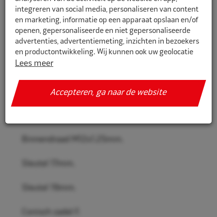
integreren van social media, personaliseren van content
en marketing, informatie op een apparaat opslaan en/of
openen, gepersonaliseerde en niet gepersonaliseerde
1550513
advertenties, advertentiemeting, inzichten in bezoekers
en productontwikkeling. Wij kunnen ook uw geolocatie
Eco Slotmoerenset M12x1,25 Nissan
gegevens gebruiken, indien u hier toestemming voor
Lees meer
17-19mm 27058
geeft.
Eco-line Wielmoerset voor personenwagen.
Accepteren, ga naar de website
Als u meer wilt weten over de cookies die wij gebruiken,
de gegevens die daarmee verzameld worden en over uw
Dikte 26mm.
rechten op dit punt, lees dan ons
privacy policy
Geef toestemming of stel uw eigen keuze in. U kunt uw
Binnendraad M12x1.25mm.
voorkeuren opnieuw aanpassen door onderaan de
pagina op
cookie-instellingen.
te klikken.
Sleutel 17mm.
Sleutel 19mm.
Conisch zadel F.