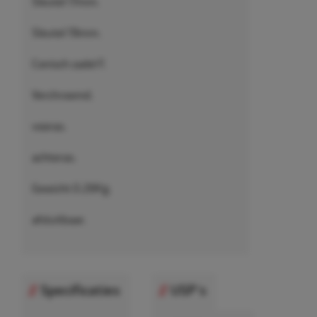
Sleutel 17mm.
Sleutel 19mm.
Conisch zadel F.
Verchroomd.
vooras.
achteras.
Gewicht 0.26Kg.
afsluitbaar.
Specificaties
USP's