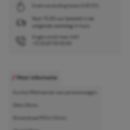
Gratis verzending boven EUR 225,-
Voor 15.00 uur besteld is de
volgende werkdag in huis.
Vragen en/of meer info?
+31 (0)26 750 83 83
Meer informatie
Eco-line Wielmoerset voor personenwagen.
Dikte 26mm.
Binnendraad M12x1.25mm.