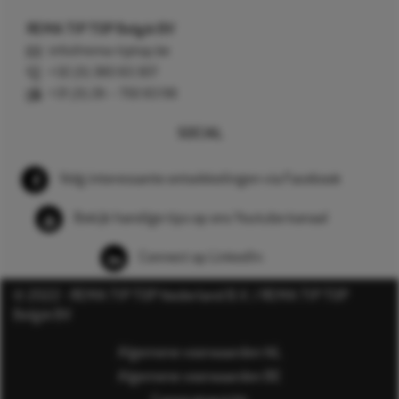
REMA TIP TOP België BV
info@rema-tiptop.be
+32 (0) 380 83 307
+31 (0) 26 – 750 83 98
SOCIAL
Volg interessante ontwikkelingen via Facebook
Bekijk handige tips op ons Youtube kanaal
Connect op LinkedIn
© 2022 - REMA TIP TOP Nederland B.V. / REMA TIP TOP
België BV
Algemene voorwaarden NL
Algemene voorwaarden BE