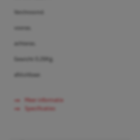
Verchroomd.
vooras.
achteras.
Gewicht 0.26Kg.
afsluitbaar.
Meer informatie
Specificaties