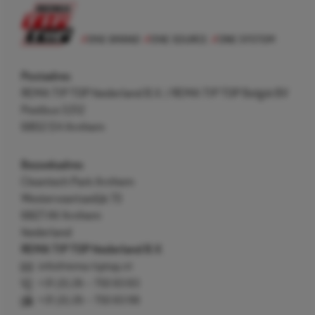
Postadres
REMA TIP TOP Nederland B.V. / REMA TIP TOP België BV
Postbus 5312
6802 EH Arnhem
Bezoekadres
Cleantech Park Arnhem
Westervoortsedijk 73
6827 AV Arnhem
Nederland
REMA TIP TOP Nederland B.V.
info@rema-tiptop.nl
+31 (0) 26 – 750 83 83
+31 (0) 26 – 750 83 98