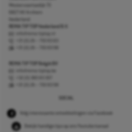
Westervoortsedijk 73
6827 AV Arnhem
Nederland
REMA TIP TOP Nederland B.V.
info@rema-tiptop.nl
+31 (0) 26 – 750 83 83
+31 (0) 26 – 750 83 98
REMA TIP TOP België BV
info@rema-tiptop.be
+32 (0) 380 83 307
+31 (0) 26 – 750 83 98
SOCIAL
Volg interessante ontwikkelingen via Facebook
Bekijk handige tips op ons Youtube kanaal