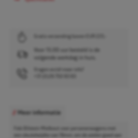
Gratis verzending boven EUR 225,-
Voor 15.00 uur besteld is de
volgende werkdag in huis.
Vragen en/of meer info?
+31 (0)26 750 83 83
Meer informatie
Febi Bilstein Wielbout voor personenwagens met
een sleutelwijdte van 19mm, om de wielen goed aan