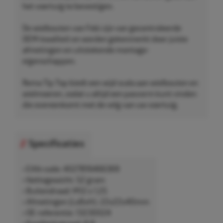
het voertuig te bevestigen.
De wielbouten van Febi zijn van gecontroleerde
OEM-kwaliteit en worden gekenmerkt door juiste
afmetingen en uitstekende montage-
eigenschappen.
Rema Tip Top biedt een wijd scala aan wielbouten en
wielmoeren, zodat u altijd een pasvorm kunt vinden
die overeenkomt met de velg van uw voertuig.
Specificaties
• EAN-code: 4027816466369
• Nettogewicht: 52 gram
• Buitendraad: M12 x 1,25
• Afmetingen (LxBxH): 22x22x40mm
• OE-referentie: 13230024