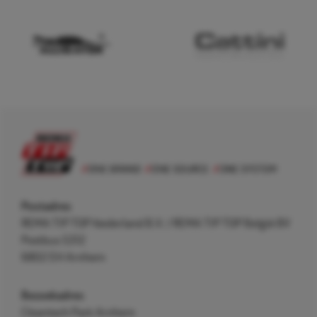
Postadres
REMA TIP TOP Nederland B.V. / REMA TIP TOP België BV
Postbus 5312
6802 EH Arnhem
Bezoekadres
Cleantech Park Arnhem