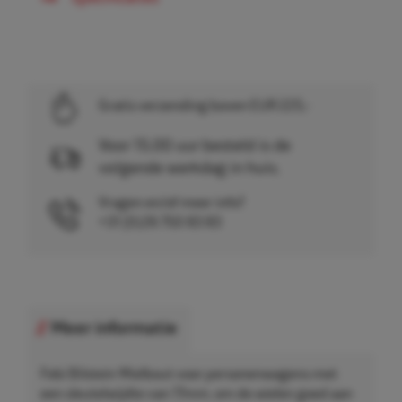
Gratis verzending boven EUR 225,-
Voor 15.00 uur besteld is de
volgende werkdag in huis.
Vragen en/of meer info?
+31 (0)26 750 83 83
Meer informatie
Febi Bilstein Wielbout voor personenwagens met
een sleutelwijdte van 17mm, om de wielen goed aan