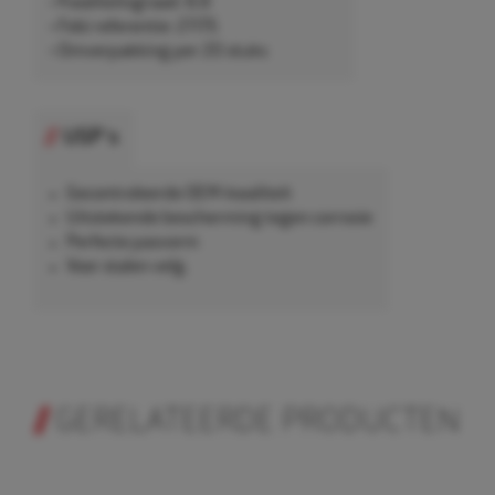
• Kwaliteitsgraad: 8.8
• Febi referentie: 21175
• Omverpakking per 20 stuks
USP's
Gecontroleerde OEM-kwaliteit
Uitstekende bescherming tegen corrosie
Perfecte pasvorm
Voor stalen velg.
GERELATEERDE PRODUCTEN