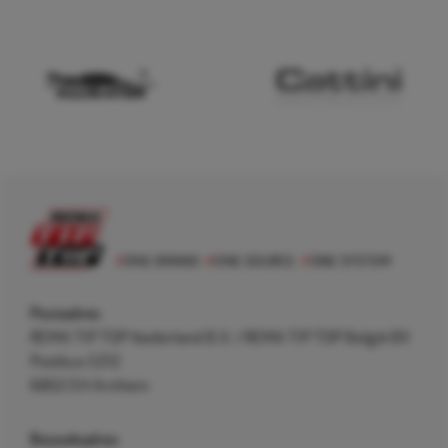
Postadres
REMA TIP TOP Nederland B.V. / REMA TIP TOP België BV
Postbus 5312
6802 EH Arnhem
Bezoekadres