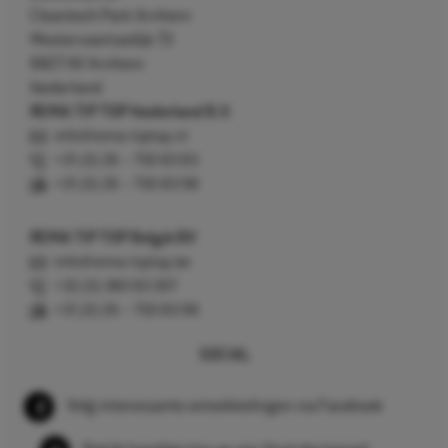
Cleantech Park Arnhem
Westervoortsedijk 73
6827 AV Arnhem
Nederland
REMA TIP TOP Nederland B.V.
info@rema-tiptop.nl
+31 (0) 26 – 750 83 83
+31 (0) 26 – 750 83 98
REMA TIP TOP België BV
info@rema-tiptop.be
+32 (0) 380 83 307
+31 (0) 26 – 750 83 98
SOCIAL
Volg interessante ontwikkelingen via Facebook