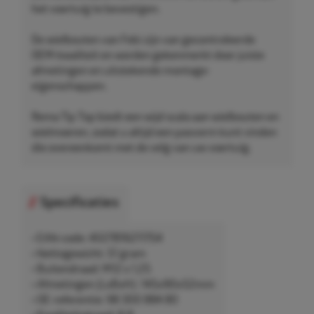
het voertuig te bevestigen.
De wielbouten van Febi zijn van gecontroleerde
OEM-kwaliteit en worden gekenmerkt door juiste
afmetingen en uitstekende montage-
eigenschappen.
Rema Tip Top biedt een wijd scala aan wielbouten en
wielmoeren, zodat u altijd een pasvorm kunt vinden
die overeenkomt met de velg van uw voertuig.
Specificaties
• EAN-code: 4027816211754
• Nettogewicht: 51 gram
• Buitendraad: M12 x 1,25
• Afmetingen (LxBxH): 145x90x52mm
• OE-referentie: 98 300 884 80