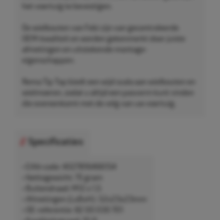
het voertuig te bevestigen.
De wielbouten van Febi zijn van gecontroleerde
OEM-kwaliteit en worden gekenmerkt door juiste
afmetingen en uitstekende montage-
eigenschappen.
Rema Tip Top biedt een wijd scala aan wielbouten en
wielmoeren, zodat u altijd een pasvorm kunt vinden
die overeenkomt met de velg van uw voertuig.
Specificaties
• EAN-code: 4027816466154
• Nettogewicht: 75 gram
• Buitendraad: M12 x 1,5
• Afmetingen (LxBxH): 52x23x23mm
• OE-referentie: 82 00 030 701