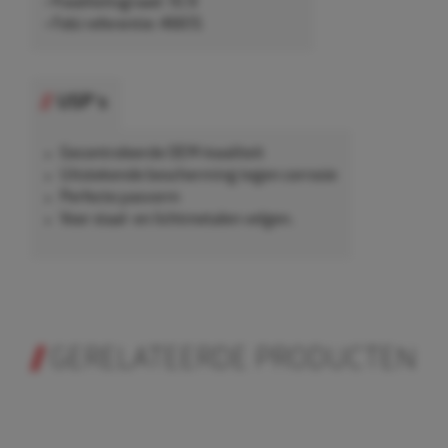
• Kwaliteitsgraad: 10.9
• Febi referentie: 46615
USP's
Gecontroleerde OEM-kwaliteit
Uitstekende bescherming tegen corrosie
Perfecte pasvorm
Voor staal- en lichtmetalen velgen.
GERELATEERDE PRODUCTEN