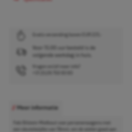
Gratis verzending boven EUR 225,-
Voor 15.00 uur besteld is de
volgende werkdag in huis.
Vragen en/of meer info?
+31 (0)26 750 83 83
Meer informatie
Febi Bilstein Wielbout voor personenwagens met
een sleutelwijdte van 19mm, om de wielen goed aan