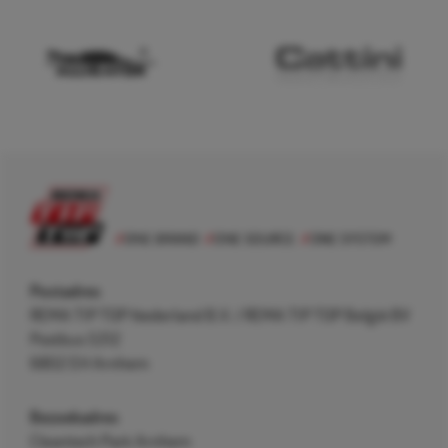
Postadres
REMA TIP TOP Nederland B.V. / REMA TIP TOP België BV
Postbus 5312
6802 EH Arnhem
Bezoekadres
Cleantech Park Arnhem