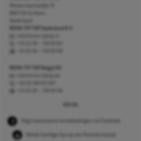
Westervoortsedijk 73
6827 AV Arnhem
Nederland
REMA TIP TOP Nederland B.V.
info@rema-tiptop.nl
+31 (0) 26 – 750 83 83
+31 (0) 26 – 750 83 98
REMA TIP TOP België BV
info@rema-tiptop.be
+32 (0) 380 83 307
+31 (0) 26 – 750 83 98
SOCIAL
Volg interessante ontwikkelingen via Facebook
Bekijk handige tips op ons Youtube kanaal