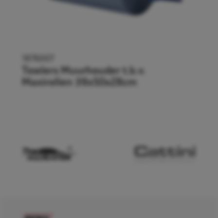
1876007
Towlers Muurhouder t.b.v.
Maxirollen 39x50x28cm