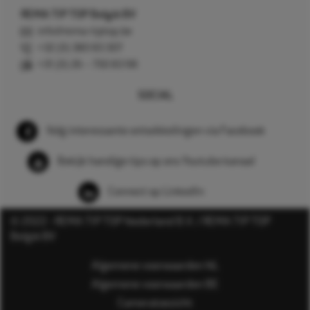
REMA TIP TOP België BV
info@rema-tiptop.be
+32 (0) 380 83 307
+31 (0) 26 – 750 83 98
SOCIAL
Volg interessante ontwikkelingen via Facebook
Bekijk handige tips op ons Youtube kanaal
Connect op LinkedIn
© 2022 - REMA TIP TOP Nederland B.V. / REMA TIP TOP
België BV
Algemene voorwaarden NL
Algemene voorwaarden BE
Cameratoezicht