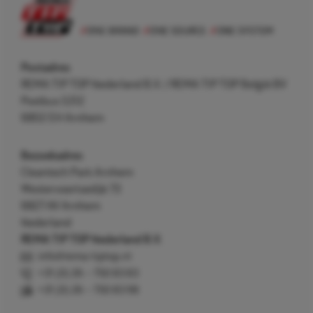
Postadres
REMA TIP TOP Nederland B.V. / REMA TIP TOP België BV
Postbus 5312
6802 EH Arnhem
Bezoekadres
Cleantech Park Arnhem
Westervoortsedijk 73
6827 AV Arnhem
Nederland
REMA TIP TOP Nederland B.V.
info@rema-tiptop.nl
+31 (0) 26 – 750 83 83
+31 (0) 26 – 750 83 98