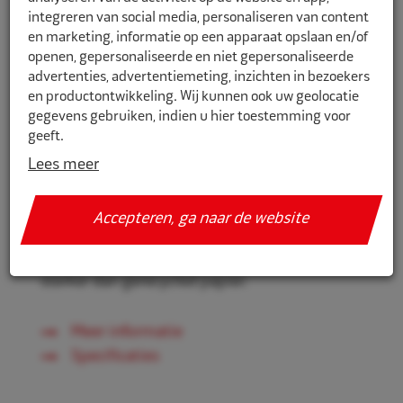
integreren van social media, personaliseren van content
en marketing, informatie op een apparaat opslaan en/of
openen, gepersonaliseerde en niet gepersonaliseerde
1876004
advertenties, advertentiemeting, inzichten in bezoekers
en productontwikkeling. Wij kunnen ook uw geolocatie
Towlers Maxirol poetspapier blauw
gegevens gebruiken, indien u hier toestemming voor
2-laags 29cmx190mtr 2st
geeft.
Lees meer
Towlers Maxirol poetspapier 2-laags, om uw
Als u meer wilt weten over de cookies die wij gebruiken,
werkplaats hygiënisch te houden.
de gegevens die daarmee verzameld worden en over uw
rechten op dit punt, lees dan ons
privacy policy
Accepteren, ga naar de website
Het papier is Mix-kwaliteit (tussenkwaliteit).
Geef toestemming of stel uw eigen keuze in. U kunt uw
Het papier is minder sterk dan cellulose, maar
voorkeuren opnieuw aanpassen door onderaan de
sterker dan gerecycled papier.
pagina op
cookie-instellingen.
te klikken.
Meer informatie
Specificaties