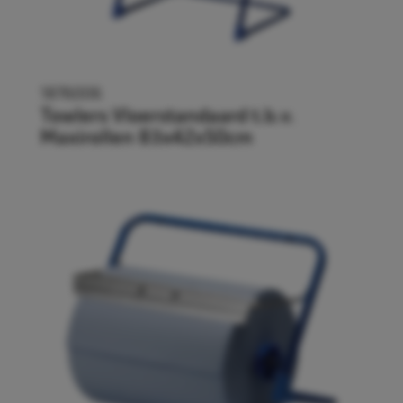
1876006
Towlers Vloerstandaard t.b.v.
Maxirollen 83x42x50cm