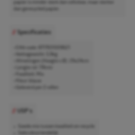
papier is minder sterk dan cellulose, maar sterker
dan gerecycled papier.
Specificaties
• EAN-code: 8717931009621
• Nettogewicht: 5,9kg
• Afmetingen (Hoogte x Ø): 29x24cm
• Lengte rol: 174mtr
• Kwaliteit: Mix
• Kleur: blauw
• Geleverd per 2 rollen
USP's
Goede mix tussen kwaliteit en recycle
Gebruiksvriendelijk