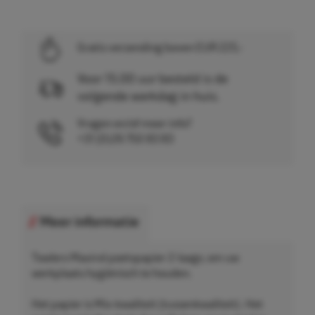
Gratis verzending boven EUR 225,-
Voor 15.00 uur besteld is de
volgende werkdag in huis.
Vragen en/of meer info?
+31 (0)26 750 83 83
Meer informatie
Towlers Maxirol poetspapier 2-laags, om uw
werkplaats hygiënisch te houden.
Het papier is Mix-kwaliteit (tussenkwaliteit). Het