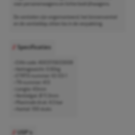
voor personenwagens en lichte bedrijfswagens.
De ventielen zijn ongemonteerd, het binnenventiel
en de ventieldop zitten los in de verpakking.
Specificaties
• EAN-code: 4003115633008
• Nettogewicht: 0,92kg
• ETRTO-nummer: V2-03-1
• TR-nummer: 413
• Lengte: 43mm
• Ventielgat: Ø 11,3mm
• Maximale druk: 4,5 bar
• Aantal: 100 stuks
USP's