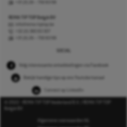
+31 (0) 26 – 750 83 98
REMA TIP TOP België BV
info@rema-tiptop.be
+32 (0) 380 83 307
+31 (0) 26 – 750 83 98
SOCIAL
Volg interessante ontwikkelingen via Facebook
Bekijk handige tips op ons Youtube kanaal
Connect op LinkedIn
© 2022 - REMA TIP TOP Nederland B.V. / REMA TIP TOP
België BV
Algemene voorwaarden NL