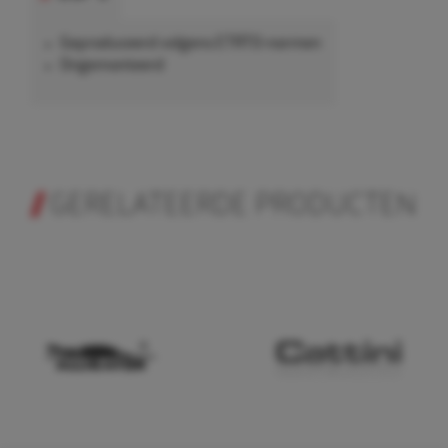
Geproduceerd volgens ETRTO-normen
Ongemonteerd
GERELATEERDE PRODUCTEN