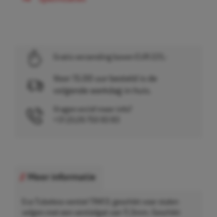
Gratis verzending boven EUR 225,-
Voor 15.00 uur besteld is de
volgende werkdag in huis.
Vragen en/of meer info?
+31 (0)26 750 83 83
Meer informatie
Eco Tubeless ventiel TR413, geschikt voor stalen
velgen met een ventielgat van 11,3mm. Geschikt