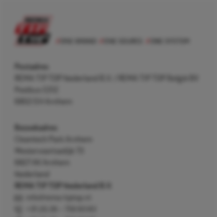
Postadres
REMA TIP TOP Nederland B.V. / REMA TIP TOP België BV
Postbus 5312
6802 EH Arnhem
Bezoekadres
Cleantech Park Arnhem
Westervoortsedijk 73
6827 AV Arnhem
Nederland
REMA TIP TOP Nederland B.V.
info@rema-tiptop.nl
+31 (0) 26 – 750 83 83