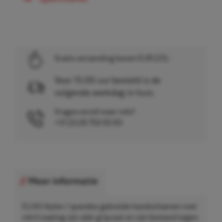
Gratis verzending boven EUR 225,-
Voor 15.00 uur besteld is de
volgende werkdag in huis.
Vragen en/of meer info?
+31 (0)26 750 83 83
Meer informatie
ELIAS Nylon / spandex gebreide handschoenen met
nitril coating zijn zéér gripvast en zijn bestand tegen