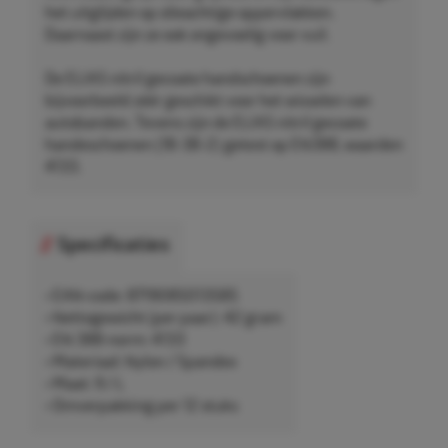
het uitglijden op olieachtige oppervlakken.
Daarnaast zijn ze ook ongevoelig voor vuil.
De ELIAS nitril gecoate handschoenen zijn
bijvoorbeeld zéér geschikt voor het wisselen van
autobanden. Tevens zijn de ELIAS nitril gecoate
handeschoenen (1B-3B-2) getest op EN388, waarden
4133.
Specificaties
• EAN-code: 8719085013585
• Nettogewicht (per paar): 42 gram
• EN 388-norm: 4133
• Materiaal: Nylon / Spandex
• Maat: 9 / L
• Omverpakking per 12 stuks