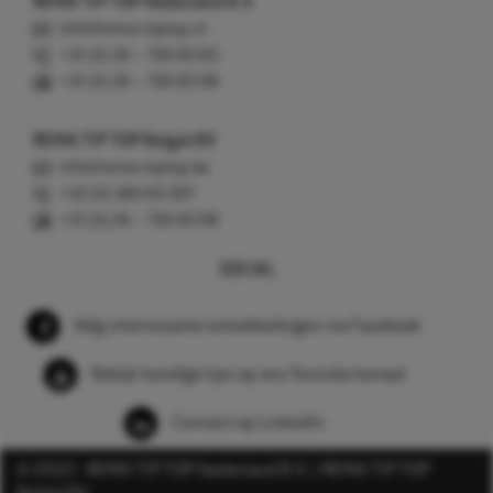
REMA TIP TOP Nederland B.V.
info@rema-tiptop.nl
+31 (0) 26 – 750 83 83
+31 (0) 26 – 750 83 98
REMA TIP TOP België BV
info@rema-tiptop.be
+32 (0) 380 83 307
+31 (0) 26 – 750 83 98
SOCIAL
Volg interessante ontwikkelingen via Facebook
Bekijk handige tips op ons Youtube kanaal
Connect op LinkedIn
© 2022 - REMA TIP TOP Nederland B.V. / REMA TIP TOP