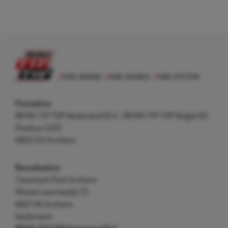
Postadres
REMA TIP TOP Nederland B.V. / REMA TIP TOP België BV
Postbus 5312
6802 EH Arnhem
Bezoekadres
Cleantech Park Arnhem
Westervoortsedijk 73
6827 AV Arnhem
Nederland