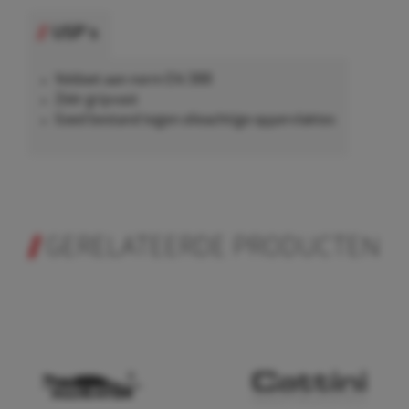
USP's
Voldoet aan norm EN 388
Zéér gripvast
Goed bestand tegen olieachtige oppervlaktes
GERELATEERDE PRODUCTEN