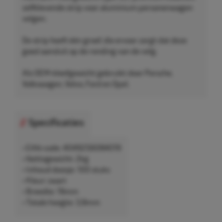
zelfklevende strip voor aluminium personenwagen
velgen.
De strip heeft één groef, die ervoor zorgt dat deze
goed aansluit op de ronding van de velg.
Als OEM-kleefgewicht gebruikt door Porsche,
Volkswagen, Volvo, Ford en Opel.
Specificaties
• EAN-code: 4049256084019
• Nettogewicht: 2kg
• Inhoud doosje: 100 stuks
• Kleur: zwart
• Breedte: 19mm
• Totale hoogte: 3,8mm