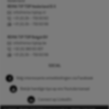
Nederland
REMA TIP TOP Nederland B.V.
info@rema-tiptop.nl
+31 (0) 26 – 750 83 83
+31 (0) 26 – 750 83 98
REMA TIP TOP België BV
info@rema-tiptop.be
+32 (0) 380 83 307
+31 (0) 26 – 750 83 98
SOCIAL
Volg interessante ontwikkelingen via Facebook
Bekijk handige tips op ons Youtube kanaal
Connect op LinkedIn