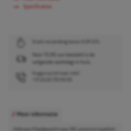
Specificaties
Gratis verzending boven EUR 225,-
Voor 15.00 uur besteld is de
volgende werkdag in huis.
Vragen en/of meer info?
+31 (0)26 750 83 83
Meer informatie
Hofmann Kleefgewicht type 361, premium kwaliteit