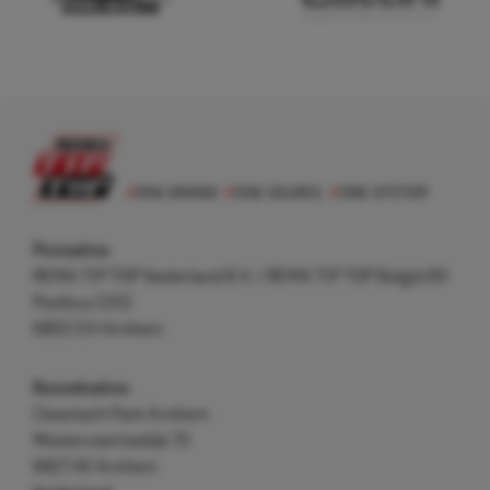
Postadres
REMA TIP TOP Nederland B.V. / REMA TIP TOP België BV
Postbus 5312
6802 EH Arnhem
Bezoekadres
Cleantech Park Arnhem
Westervoortsedijk 73
6827 AV Arnhem