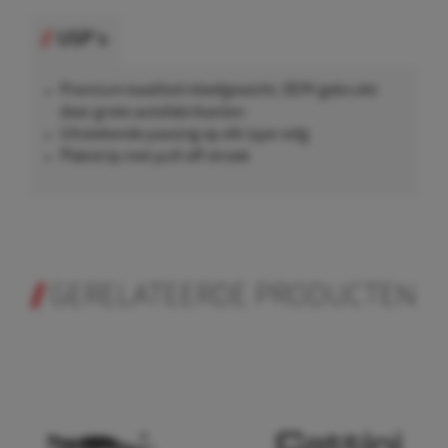
USP's
Premium kwaliteit kleefgewicht, OEM-gebruikt
door grote autofabrikanten
Uitstekende passing op elk type velg
Plakstrip met pull-off strook
GERELATEERDE PRODUCTEN