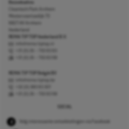
Bezoekadres
Cleantech Park Arnhem
Westervoortsedijk 73
6827 AV Arnhem
Nederland
REMA TIP TOP Nederland B.V.
info@rema-tiptop.nl
+31 (0) 26 – 750 83 83
+31 (0) 26 – 750 83 98
REMA TIP TOP België BV
info@rema-tiptop.be
+32 (0) 380 83 307
+31 (0) 26 – 750 83 98
SOCIAL
Volg interessante ontwikkelingen via Facebook