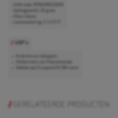
• EAN-code: 8718249022609
• Nettogewicht: 32 gram
• Kleur: blauw
• Lensmarkering: 2-1.2 O 1 F
USP's
Grote lens en zijkappen
Heldere lens van Polycarbonaat
Voldoet aan Europese EN 166-norm
GERELATEERDE PRODUCTEN