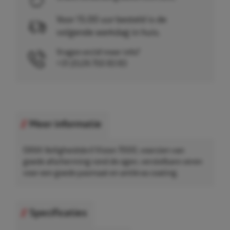
Voor 15.00 uur besteld is de
volgende werkdag in huis.
Vragen en/of meer info?
+31 (0)26 750 83 83
Meer informatie
OXXA Veiligheidsbril Vision 7000, voorzien van
goede afscherming rond de ogen, verstelbare veren
voor een goede pasmaat en antikras coating.
Specificaties