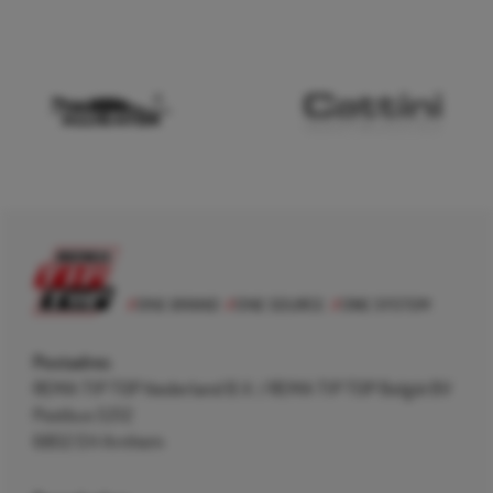
Postadres
REMA TIP TOP Nederland B.V. / REMA TIP TOP België BV
Postbus 5312
6802 EH Arnhem