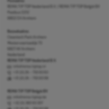
Postadres
REMA TIP TOP Nederland B.V. / REMA TIP TOP België BV
Postbus 5312
6802 EH Arnhem
Bezoekadres
Cleantech Park Arnhem
Westervoortsedijk 73
6827 AV Arnhem
Nederland
REMA TIP TOP Nederland B.V.
info@rema-tiptop.nl
+31 (0) 26 – 750 83 83
+31 (0) 26 – 750 83 98
REMA TIP TOP België BV
info@rema-tiptop.be
+32 (0) 380 83 307