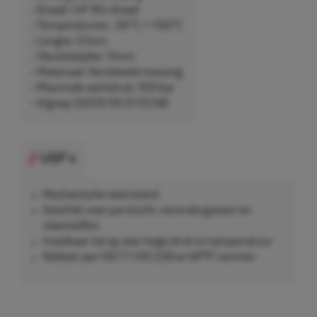
• Draad: 1/4" BU-draad
• Temperaturen: -30°C / +150°C
• Lengte: 21mm
• Sleutelwijdte: 17mm
• Materiaal: Vernikkeld messing
• Maximale werkdruk: 100 bar
• Aignep 02010 00 01 03 NB
USP's
Mechanische weerstand
Geschikt voor perslucht, neutrale gassen en
vloeistoffen
Inzetbaar tot op zeer hoge druk en temperatuur
Voldoet aan ISO 7-1 ISO 228 en NPTF normen