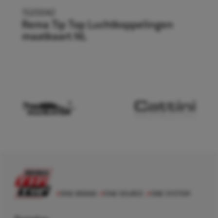
1520042
Rema Tip Top Luchtkoppelingen
maatkaart NL