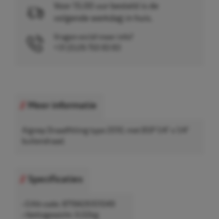
Voor 15.00 uur besteld is de
volgende werkdag in huis.
Vragen en/of meer info?
+31 (0)26 750 83 83
Meer informatie
Aignep Draadfitting type 2010, met BSP 1/4" x 1/4"
buitendraad.
Specificaties
• EAN-code: 8719426101049
• Nettogewicht: 0,02kg