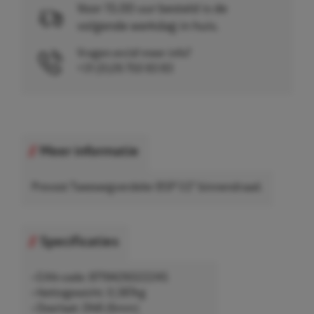
Voor 15.00 uur besteld is de
volgende werkdag in huis.
Vragen en/of meer info?
+31 (0)26 750 83 83
Meer informatie
Prevost Tweewegverdeler BSP 1/2" binnendraad.
Specificaties
• EAN-code: 8719426022245
• Nettogewicht: 0,387kg
• Doorlaat: DN6 (6mm)