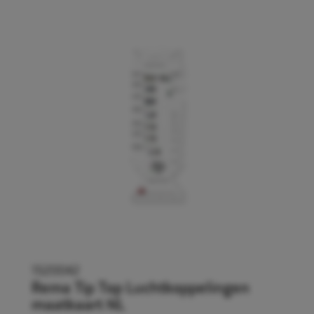
1520042
Rema Tip Top Luchtkoppelingen
maatkaart NL