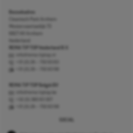
Bezoekadres
Cleantech Park Arnhem
Westervoortsedijk 73
6827 AV Arnhem
Nederland
REMA TIP TOP Nederland B.V.
info@rema-tiptop.nl
+31 (0) 26 – 750 83 83
+31 (0) 26 – 750 83 98
REMA TIP TOP België BV
info@rema-tiptop.be
+32 (0) 380 83 307
+31 (0) 26 – 750 83 98
SOCIAL