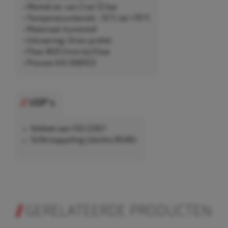
• Werkdruk: van 2 tot 12 bar
• Temperatuurbereik: -15°C tot +70°C
• Materiaal: kunststof
• Uitvoering: Orion-profiel
• Flow: 800 l/min bij 6 bar
• Prevost ASI 068103
USP's
Voldoet aan ISO 228/1
Stille koppeling (slechts 80dB)
GERELATEERDE PRODUCTEN