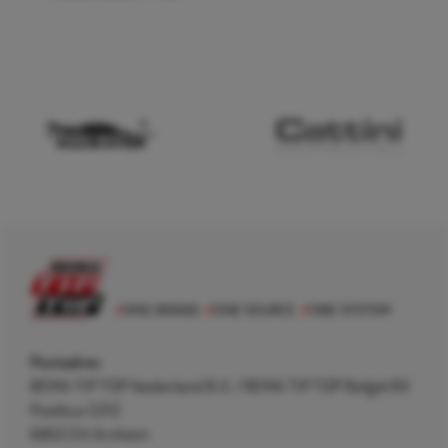
Postadres
REMA TIP TOP Nederland B.V. / REMA TIP TOP België BV
Postbus 5312
6802 EH Arnhem