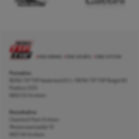
Postadres
REMA TIP TOP Nederland B.V. / REMA TIP TOP België BV
Postbus 5312
6802 EH Arnhem
Bezoekadres
Cleantech Park Arnhem
Westervoortsedijk 73
6827 AV Arnhem