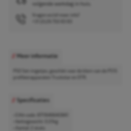
volgende werkdag in huis.
Vragen en/of meer info?
+31 (0)26 750 83 83
Meer informatie
PSO Set ringetjes, geschikt voor de klem van de PS15
profileerapparaten Truckstar en OTR.
Specificaties
• EAN-code: 8711646640841
• Nettogewicht: 0,01kg
• Aantal: 2 stuks