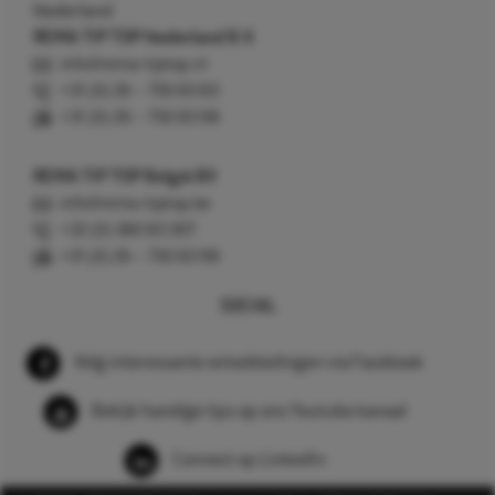
Nederland
REMA TIP TOP Nederland B.V.
info@rema-tiptop.nl
+31 (0) 26 – 750 83 83
+31 (0) 26 – 750 83 98
REMA TIP TOP België BV
info@rema-tiptop.be
+32 (0) 380 83 307
+31 (0) 26 – 750 83 98
SOCIAL
Volg interessante ontwikkelingen via Facebook
Bekijk handige tips op ons Youtube kanaal
Connect op LinkedIn