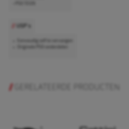
• PSO 15126
USP's
Eenvoudig zelf te vervangen
Originele PSO-onderdelen
GERELATEERDE PRODUCTEN