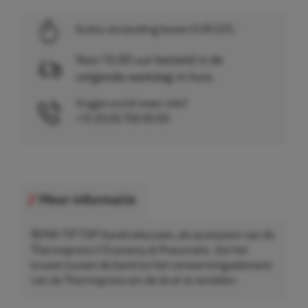
Gratis verzending boven EUR 225,-
Voor 15.00 uur besteld is de
volgende werkdag in huis.
Vragen en/of meer info?
+31 (0)26 750 83 83
Meer informatie
REMA TIP TOP Aandrukkussen, als accessoire van de
Thermopress II Economy & Pneumatic. Zet het
kussen tussen de band en het verwarmingselement
van de Thermopress om de druk te verdelen.