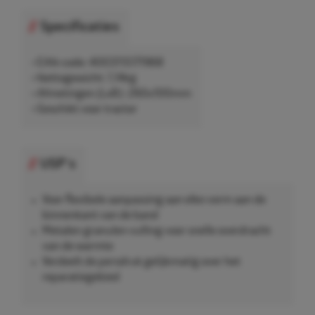
Specificaties
• EAN-code: 4003115171968
• Nettogewicht: 1,14kg
• Afmetingen (LxB): 260x100mm
• Geschikt voor tractor
USP's
Voor flexibele aanpassing aan elke vorm aan de
binnenkant van de band
Metalen granulen vulling voor snelle overdracht
van de warmte
Verdeelt de persdruk gelijkmatig over het
reparatiegebied