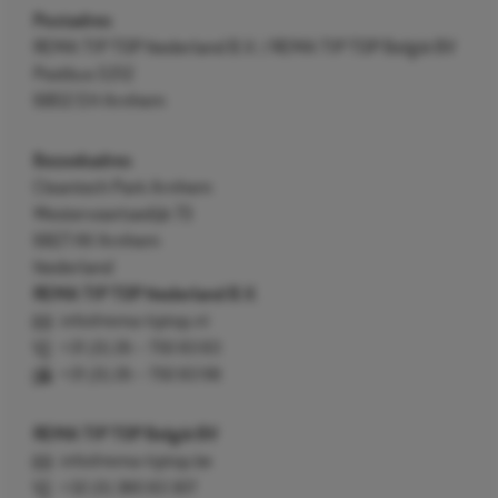
Postadres
REMA TIP TOP Nederland B.V. / REMA TIP TOP België BV
Postbus 5312
6802 EH Arnhem
Bezoekadres
Cleantech Park Arnhem
Westervoortsedijk 73
6827 AV Arnhem
Nederland
REMA TIP TOP Nederland B.V.
info@rema-tiptop.nl
+31 (0) 26 – 750 83 83
+31 (0) 26 – 750 83 98
REMA TIP TOP België BV
info@rema-tiptop.be
+32 (0) 380 83 307