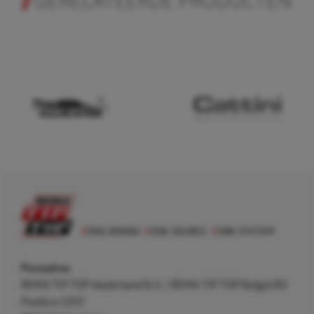
GERELATEERDE PRODUCTEN
Postadres
REMA TIP TOP Nederland B.V. / REMA TIP TOP België BV
Postbus 5312