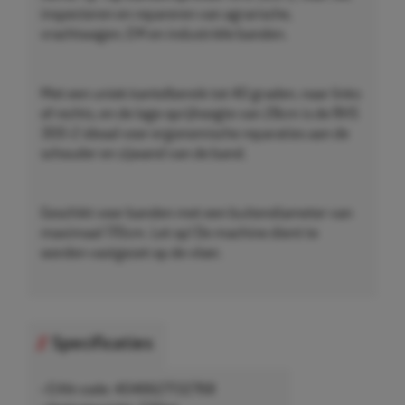
inspecteren en repareren van agrarische,
vrachtwagen, EM en industriële banden.
Met een uniek kantelbereik tot 40 graden, naar links
of rechts, en de lage oprijhoogte van 28cm is de RHS
300-2 ideaal voor ergonomische reparaties aan de
schouder en zijwand van de band.
Geschikt voor banden met een buitendiameter van
maximaal 170cm. Let op! De machine dient te
worden vastgezet op de vloer.
Specificaties
• EAN-code: 4046627132768