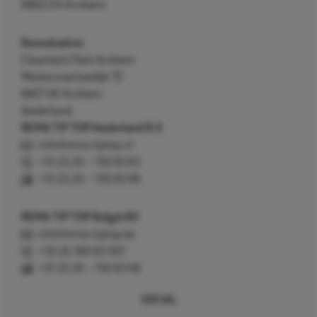
6802 EH Arnhem
Bezoekadres
Cleantech Park Arnhem
Westervoortsedijk 73
6827 AV Arnhem
Nederland
REMA TIP TOP Nederland B.V.
info@rema-tiptop.nl
+31 (0) 26 – 750 83 83
+31 (0) 26 – 750 83 98
REMA TIP TOP België BV
info@rema-tiptop.be
+32 (0) 380 83 307
+31 (0) 26 – 750 83 98
SOCIAL