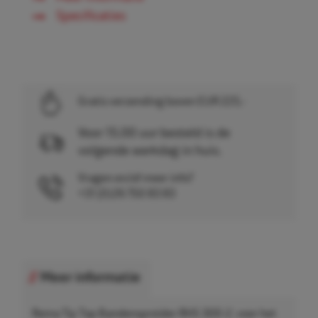
Specificaties
Gratis verzending boven EUR 225,-
Voor 15.00 uur besteld is de
volgende werkdag in huis.
Vragen en/of meer info?
+31 (0)26 750 83 83
Meer informatie
Rema Tip Top Bandenspreider RHS 300-2, voor het