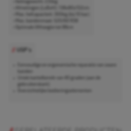
• Nettogewicht: 235kg
• Afmetingen (LxBxH): 138x80x152cm
• Max. hefcapaciteit: 300kg (bij 10 bar)
• Max. bandenmaat: 520/60 R38
• Optimale lifthoogte tot 88cm
USP's
Eenvoudige en ergonomische reparatie van zware
banden
Uniek kantelbereik van 40 graden (aan de
gebruikerskant)
Overzichtelijke bedieningselementen