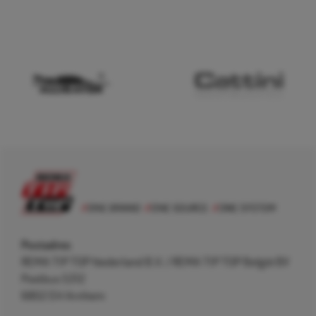
Postadres
REMA TIP TOP Nederland B.V. / REMA TIP TOP België BV
Postbus 5312
6802 EH Arnhem