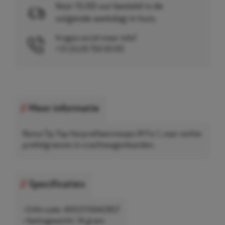
Voor 15.00 uur besteld is de
volgende werkdag in huis.
Vragen en/of meer info?
+31 (0)26 750 83 83
Meer informatie
Rema Tip Top Herprofileermesjes W Fix 1, voor rechte
profielgroeven in vrachtwagenbanden.
Specificaties
• EAN-code: 4003115642857
• Nettogewicht: 14 gram