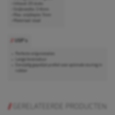
• Inhoud: 20 stuks
• Snijbreedte: 3-4mm
• Max. snijdiepte: 7mm
• Materiaal: staal
USP's
Perfecte snijprestaties
Lange levensduur
Eenzijdig gepolijst profiel voor optimale sturing in
rubber
GERELATEERDE PRODUCTEN