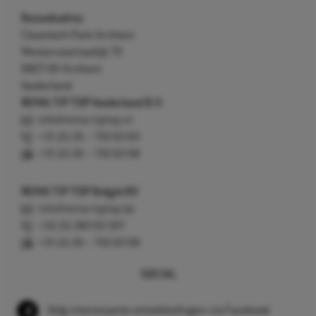
Bezoekadres
Cleantech Park Arnhem
Westervoortsedijk 73
6827 AV Arnhem
Nederland
REMA TIP TOP Nederland B.V.
info@rema-tiptop.nl
+31 (0) 26 – 750 83 83
+31 (0) 26 – 750 83 98
REMA TIP TOP België BV
info@rema-tiptop.be
+32 (0) 380 83 307
+31 (0) 26 – 750 83 98
SOCIAL
Volg interessante ontwikkelingen via Facebook