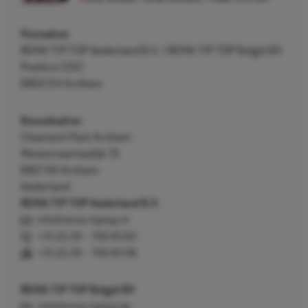
Postadres
REMA TIP TOP Nederland B.V. / REMA TIP TOP België BV
Postbus 5312
6802 EH Arnhem
Bezoekadres
Cleantech Park Arnhem
Westervoortsedijk 73
6827 AV Arnhem
Nederland
REMA TIP TOP Nederland B.V.
info@rema-tiptop.nl
+31 (0) 26 – 750 83 83
+31 (0) 26 – 750 83 98
REMA TIP TOP België BV
info@rema-tiptop.be