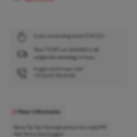
Gratis verzending boven EUR 225,-
Voor 15.00 uur besteld is de
volgende werkdag in huis.
Vragen en/of meer info?
+31 (0)26 750 83 83
Meer informatie
Rema Tip Top Inbrenghandvat met naald PW
Voor Rema Seal pluggen.