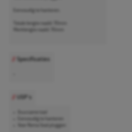
Eenvoudig te hanteren.
Totale lengte naald: 70mm
Werklengte naald: 70mm
Specificaties
•
USP's
Duurzame tool
Eenvoudig te hanteren
Voor Rema Seal pluggen