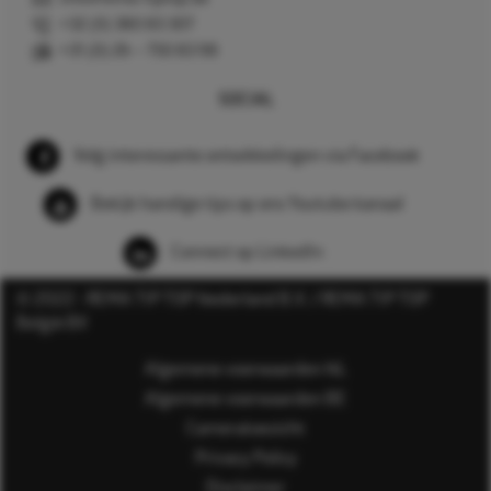
+32 (0) 380 83 307
+31 (0) 26 – 750 83 98
SOCIAL
Volg interessante ontwikkelingen via Facebook
Bekijk handige tips op ons Youtube kanaal
Connect op LinkedIn
© 2022 - REMA TIP TOP Nederland B.V. / REMA TIP TOP
België BV
Algemene voorwaarden NL
Algemene voorwaarden BE
Cameratoezicht
Privacy Policy
Disclaimer