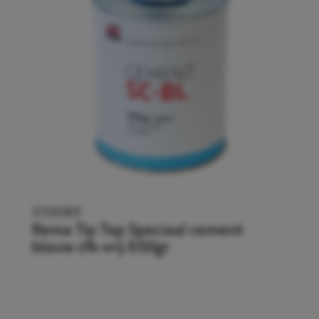
5159389
Rema Tip Top Speciaal cement
blauw cfk-vrij 650gr