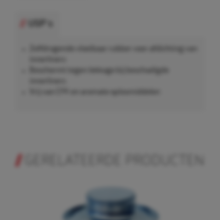
USP's
Zelfdrogende vloeibaar rubber voor afdichting van
innerliners
Beschermt tegen lekkage bij beschadigde
innerliners
Vrij van CFK en aromate oplosmiddelen
GERELATEERDE PRODUCTEN