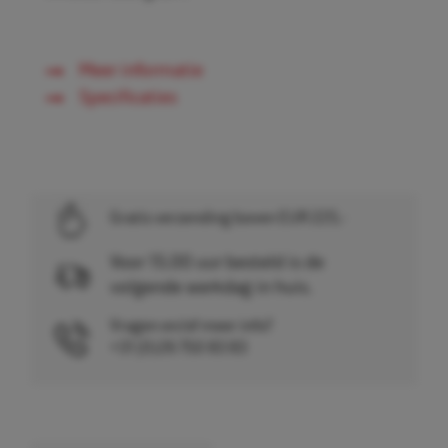
Meer informatie
Specificaties
Gratis verzending boven EUR 225,-
Voor 15.00 uur besteld is de
volgende werkdag in huis.
Vragen en/of meer info?
+31 (0)26 750 83 83