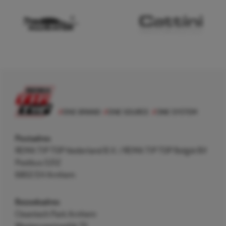
Postadres
REMA TIP TOP Nederland B.V. / REMA TIP TOP België BV
Postbus 5312
6802 EH Arnhem
Bezoekadres
Cleantech Park Arnhem