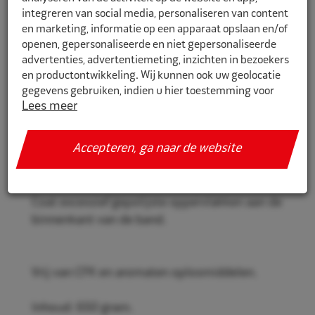
integreren van social media, personaliseren van content
en marketing, informatie op een apparaat opslaan en/of
openen, gepersonaliseerde en niet gepersonaliseerde
5159004
advertenties, advertentiemeting, inzichten in bezoekers
en productontwikkeling. Wij kunnen ook uw geolocatie
Rema Tip Top Innerliner sealer cfk-
gegevens gebruiken, indien u hier toestemming voor
vrij 650gr
Lees meer
geeft.
Rema Tip Top Innerlinersealer
Als u meer wilt weten over de cookies die wij gebruiken,
Accepteren, ga naar de website
Voor het herstellen van de innerliner na
de gegevens die daarmee verzameld worden en over uw
reparatie.
rechten op dit punt, lees dan ons
privacy policy
Geef toestemming of stel uw eigen keuze in. U kunt uw
Coat excessief gepolijste oppervlakken aan de
voorkeuren opnieuw aanpassen door onderaan de
binnenkant van de band.
pagina op
cookie-instellingen.
te klikken.
Vrij van CFK en aromaten oplosmiddelen.
Inhoud: 650 gram.