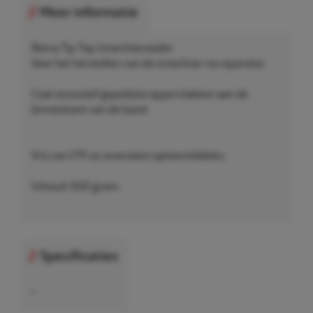
Meer informatie
Rema Tip Top Innerlinersealer
Voor het herstellen van de innerliner na reparatie.
Coat excessief gepolijste oppervlakken aan de
binnenkant van de band.
Vrij van CFK en aromaten oplosmiddelen.
Inhoud: 650 gram.
Specificaties
•