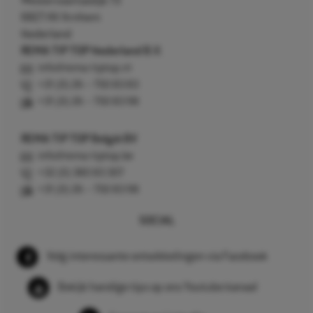
Westervoortsedijk 73
6827 AV Arnhem
Nederland
REMA TIP TOP Nederland B.V.
info@rema-tiptop.nl
+31 (0) 26 – 750 83 83
+31 (0) 26 – 750 83 98
REMA TIP TOP België BV
info@rema-tiptop.be
+32 (0) 380 83 307
+31 (0) 26 – 750 83 98
SOCIAL
Volg interessante ontwikkelingen via Facebook
Bekijk handige tips op ons Youtube kanaal