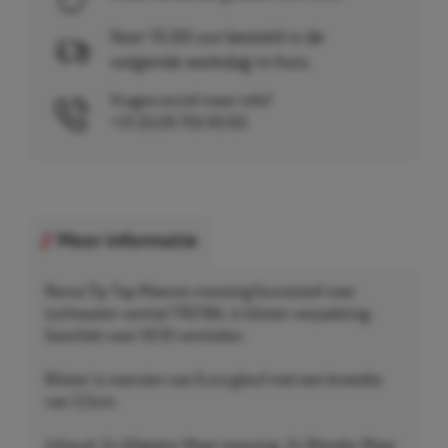
Voor 15.00 uur besteld is de
volgende werkdag in huis.
Vragen en/of meer info?
+31 (0)26 750 83 83
Meer informatie
Rema Tip Top Moeren messing/kunststof voor
luchtwater ventiel TR218A, in blister verpakking.
Geschikt voor VG10 ventielen.
Blister is voorzien van Euro gleuf met een breedte
van 3,5cm.
Inhoud: 2x Alligator Moer messing. 2x Wonder Moer