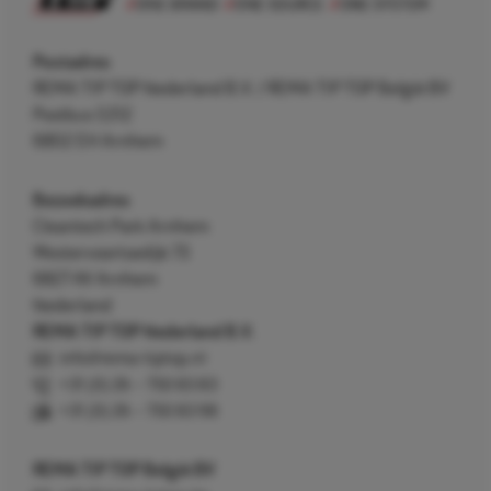
Postadres
REMA TIP TOP Nederland B.V. / REMA TIP TOP België BV
Postbus 5312
6802 EH Arnhem
Bezoekadres
Cleantech Park Arnhem
Westervoortsedijk 73
6827 AV Arnhem
Nederland
REMA TIP TOP Nederland B.V.
info@rema-tiptop.nl
+31 (0) 26 – 750 83 83
+31 (0) 26 – 750 83 98
REMA TIP TOP België BV