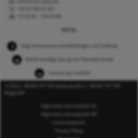
info@rema-tiptop.be
+32 (0) 380 83 307
+31 (0) 26 – 750 83 98
SOCIAL
Volg interessante ontwikkelingen via Facebook
Bekijk handige tips op ons Youtube kanaal
Connect op LinkedIn
© 2022 - REMA TIP TOP Nederland B.V. / REMA TIP TOP
België BV
Algemene voorwaarden NL
Algemene voorwaarden BE
Cameratoezicht
Privacy Policy