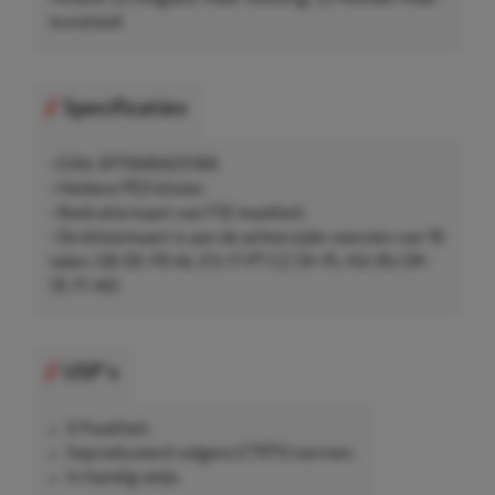
kunststof.
Specificaties
• EAN: 8711646420184.
• Heldere PED blister.
• Bedrukte kaart van FSE kwaliteit.
• De blisterkaart is aan de achterzijde voorzien van 16
talen: GB-DE-FR-NL-ES-IT-PT-CZ-SK-PL-HU-RU-DK-
SE-FI-NO.
USP's
A Kwaliteit.
Geproduceerd volgens ETRTO normen.
In handig setje.