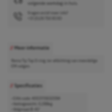
volgende werkdag in huis.
Vragen en/of meer info?
+31 (0)26 750 83 83
Meer informatie
Rema Tip Top O-ring, ter afdichting van meerdelige
EM-velgen.
Specificaties
• EAN-code: 4003115632094
• Nettogewicht: 0,288kg
• Velgmaat Ø: 45"