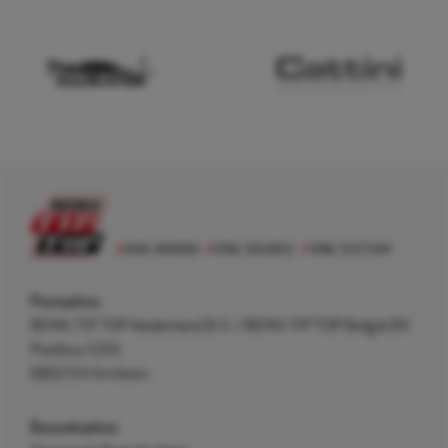
Postadres
REMA TIP TOP Nederland B.V. / REMA TIP TOP België BV
Postbus 5312
6802 EH Arnhem
Bezoekadres