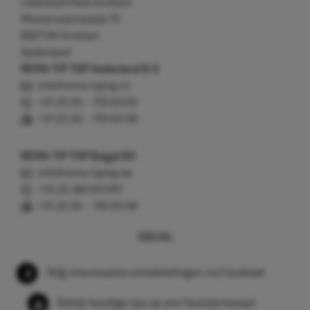
Cleantech Park Arnhem
Westervoortsedijk 73
6827 AV Arnhem
Nederland
REMA TIP TOP Nederland B.V.
info@rema-tiptop.nl
+31 (0) 26 – 750 83 83
+31 (0) 26 – 750 83 98
REMA TIP TOP België BV
info@rema-tiptop.be
+32 (0) 380 83 307
+31 (0) 26 – 750 83 98
SOCIAL
Volg interessante ontwikkelingen via Facebook
Bekijk handige tips op ons Youtube kanaal