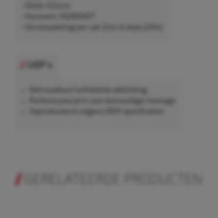
• Dikte: 9,5mm
• Kenmerk: 45OR345T
• Omverpakking per zak (2st) & doos (24st)
USP's
Betrouwbare luchtdichte afdichting
Perfecte pasvorm voor eenvoudige montage
Geproduceerd volgens OEM-specificaties
GERELATEERDE PRODUCTEN