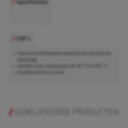
Specificaties
•
USP's
Chemische Vulkaniseervloeistof voor een blauwe
hechtlaag
Geschikt voor vulkanisatie van 18 ° C tot 150 ° C
Houdbaarheid van 4 jaar
GERELATEERDE PRODUCTEN