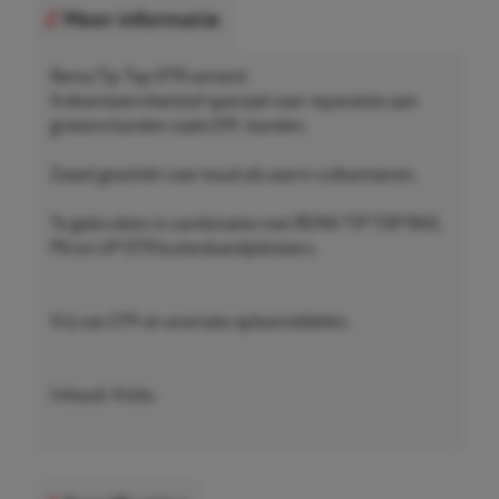
Meer informatie
Rema Tip Top OTR cement
Vulkaniseervloeistof speciaal voor reparaties aan
grotere banden zoals EM- banden.
Zowel geschikt voor koud als warm vulkaniseren.
Te gebruiken in combinatie met REMA TIP TOP RAD,
PN en UP OTR buitenbandpleisters.
Vrij van CFK en aromate oplosmiddelen.
Inhoud: 4 kilo.