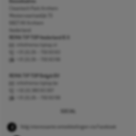
Bezoekadres
Cleantech Park Arnhem
Westervoortsedijk 73
6827 AV Arnhem
Nederland
REMA TIP TOP Nederland B.V.
info@rema-tiptop.nl
+31 (0) 26 – 750 83 83
+31 (0) 26 – 750 83 98
REMA TIP TOP België BV
info@rema-tiptop.be
+32 (0) 380 83 307
+31 (0) 26 – 750 83 98
SOCIAL
Volg interessante ontwikkelingen via Facebook