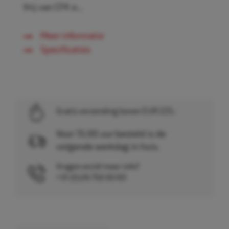
Vrij van CFK e...
Meer informatie
Specificaties
Gratis verzending boven EUR 225,-
Voor 15.00 uur besteld is de
volgende werkdag in huis.
Vragen en/of meer info?
+31 (0)26 750 83 83