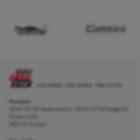
Postadres
REMA TIP TOP Nederland B.V. / REMA TIP TOP België BV
Postbus 5312
6802 EH Arnhem