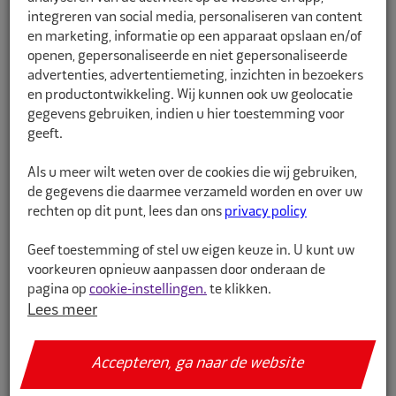
integreren van social media, personaliseren van content
en marketing, informatie op een apparaat opslaan en/of
openen, gepersonaliseerde en niet gepersonaliseerde
5025314
advertenties, advertentiemeting, inzichten in bezoekers
en productontwikkeling. Wij kunnen ook uw geolocatie
Rema Tip Top RAD pleister 531
gegevens gebruiken, indien u hier toestemming voor
aramid PREMIUM Line 10st
geeft.
REMA TIP TOP RAD 531 ARAMID PREMIUM
Als u meer wilt weten over de cookies die wij gebruiken,
pleister is geschikt voor duurzame reparaties
de gegevens die daarmee verzameld worden en over uw
aan de wang, schouder en het loopvlak van
rechten op dit punt, lees dan ons
privacy policy
radiaalbanden. De verbeterde bimodale
Geef toestemming of stel uw eigen keuze in. U kunt uw
rubberen hechtlaag, opgebouwd uit twee
voorkeuren opnieuw aanpassen door onderaan de
rubbercomponenten, zorgt voor een nog
pagina op
cookie-instellingen.
te klikken.
sterkere, s...
Lees meer
Meer informatie
Accepteren, ga naar de website
Specificaties