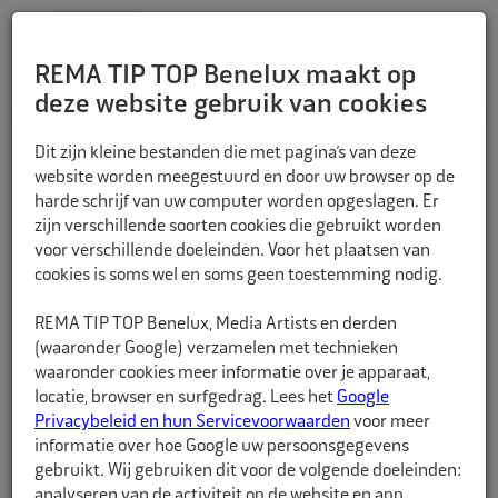
REMA TIP TOP Benelux maakt op
deze website gebruik van cookies
TERUG
Dit zijn kleine bestanden die met pagina’s van deze
website worden meegestuurd en door uw browser op de
harde schrijf van uw computer worden opgeslagen. Er
zijn verschillende soorten cookies die gebruikt worden
voor verschillende doeleinden. Voor het plaatsen van
cookies is soms wel en soms geen toestemming nodig.
REMA TIP TOP Benelux, Media Artists en derden
(waaronder Google) verzamelen met technieken
waaronder cookies meer informatie over je apparaat,
locatie, browser en surfgedrag. Lees het
Google
Privacybeleid en hun Servicevoorwaarden
voor meer
informatie over hoe Google uw persoonsgegevens
gebruikt. Wij gebruiken dit voor de volgende doeleinden:
analyseren van de activiteit op de website en app,