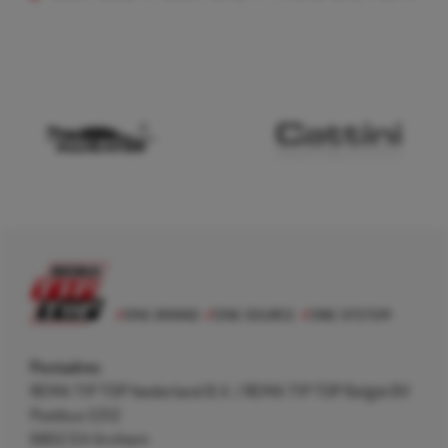
Postadres
REMA TIP TOP Nederland B.V. / REMA TIP TOP België BV
Postbus 5312
6802 EH Arnhem