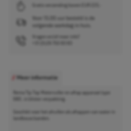
Gratis verzending boven EUR 225,-
Voor 15.00 uur besteld is de
volgende werkdag in huis.
Vragen en/of meer info?
+31 (0)26 750 83 83
Meer informatie
Rema Tip Top Watervuller en aftap apparaat type
680 , in blister verpakking.
Geschikt voor het afvullen als aftappen van water in
landbouw banden.