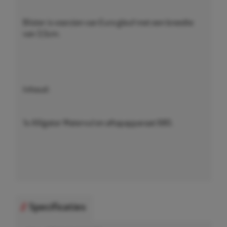
Blister is voorzien van Euro gleuf met een breedte
van 3,5cm.
Inhoud:
1x Alligator Watervul en aftapapparaat 680.
Specificaties