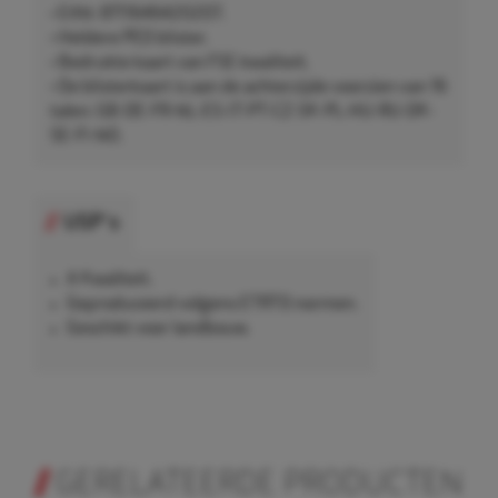
• EAN: 8711646420207.
• Heldere PED blister.
• Bedrukte kaart van FSE kwaliteit.
• De blisterkaart is aan de achterzijde voorzien van 16
talen: GB-DE-FR-NL-ES-IT-PT-CZ-SK-PL-HU-RU-DK-
SE-FI-NO.
USP's
A Kwaliteit.
Geproduceerd volgens ETRTO normen.
Geschikt voor landbouw.
GERELATEERDE PRODUCTEN