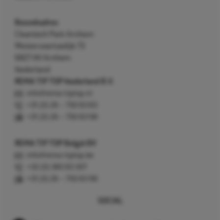
Bezoekadres
Cleantech Park Arnhem
Westervoortsedijk 73
6827 AV Arnhem
Nederland
REMA TIP TOP Nederland B.V.
info@rema-tiptop.nl
+31 (0) 26 – 750 83 83
+31 (0) 26 – 750 83 98
REMA TIP TOP België BV
info@rema-tiptop.be
+32 (0) 380 83 307
+31 (0) 26 – 750 83 98
SOCIAL