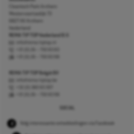
Cleantech Park Arnhem
Westervoortsedijk 73
6827 AV Arnhem
Nederland
REMA TIP TOP Nederland B.V.
info@rema-tiptop.nl
+31 (0) 26 – 750 83 83
+31 (0) 26 – 750 83 98
REMA TIP TOP België BV
info@rema-tiptop.be
+32 (0) 380 83 307
+31 (0) 26 – 750 83 98
SOCIAL
Volg interessante ontwikkelingen via Facebook