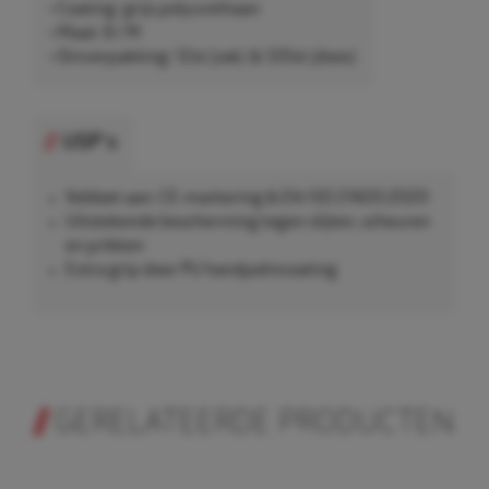
• Coating: grijs polyurethaan
• Maat: 8 / M
• Omverpakking: 12st (zak) & 120st (doos)
USP's
Voldoet aan: CE-markering & EN ISO 21420:2020
Uitstekende bescherming tegen slijten, scheuren
en prikken
Extra grip door PU handpalmcoating
GERELATEERDE PRODUCTEN