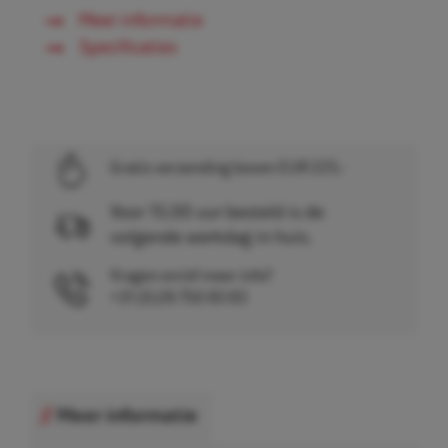
Meer informatie
Specificaties
Gratis verzending boven EUR 225,-
Voor 15.00 uur besteld is de
volgende werkdag in huis.
Vragen en/of meer info?
+31 (0)26 750 83 83
Meer informatie