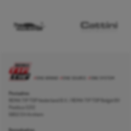
Postadres
REMA TIP TOP Nederland B.V. / REMA TIP TOP België BV
Postbus 5312
6802 EH Arnhem
Bezoekadres