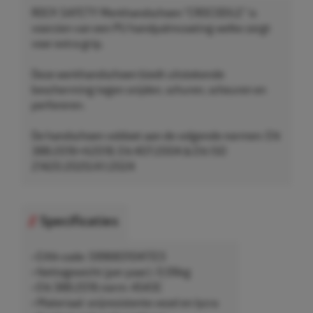
ROCK SAFETY Werkhandschoen "CROCODILE" is
voorzien van een PU handpalmcoating welke zorgt
voor extra grip.
Deze werkhandschoen biedt uitstekende
bescherming tegen snijden, schuren, scheuren en
perforeren.
De handschoen voldoet aan de volgende normen: EN
388:2016+A2018, EN 407:2004 & EN ISO
21420:2020/A1:2024
Specificaties
• EAN-code: 5996831041723
• Nettogewicht (per paar): 0,06kg
• EN 388:2016 norm: 4543C
• Materiaal: snijresistente vezel en lycra