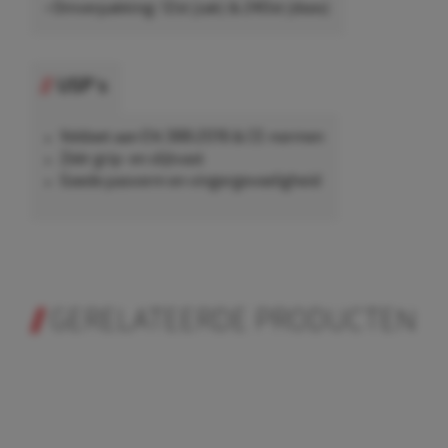
• Omverpakking: 12st (zak) & 240st (doos)
USP's
Voldoet aan EN 388:2016 & CE-normen
Zéér grip- en slijtvast
Goede pasvorm en vingergevoeligheid
GERELATEERDE PRODUCTEN