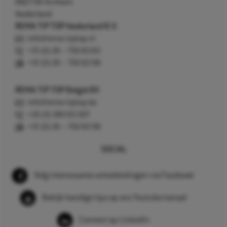
6827 AV Arnhem
Nederland
REMA TIP TOP Nederland B.V.
info@rema-tiptop.nl
+31 (0) 26 – 750 83 83
+31 (0) 26 – 750 83 98
REMA TIP TOP België BV
info@rema-tiptop.be
+32 (0) 380 83 307
+31 (0) 26 – 750 83 98
SOCIAL
Volg interessante ontwikkelingen via Facebook
Bekijk handige tips op ons Youtube kanaal
Connect op LinkedIn