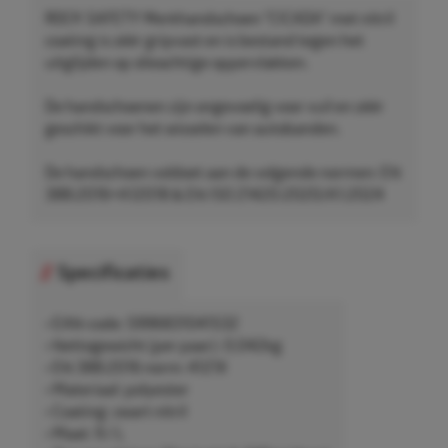
ROCK SAFETY Werkhandschoen "CICADA" met nitril
coating is zéér gripvast en is bestand tegen het
uitglijden op olieachtige oppervlakken.
De handschoenen zijn ongevoelig voor vuil en zéér
geschikt voor het wisselen van autobanden.
De handschoen voldoet aan de volgende normen: EN
388:2016+A12018 & EN ISO 21420:2020/A1:2024
Specificaties
• EAN-code: 5996831041532
• Nettogewicht (per paar): 0,042kg
• EN 388:2016 norm: 4121X
• Materiaal: polyester
• Coating: zwart nitril
• Maat: 9 / L