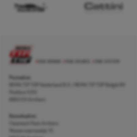
Postadres
REMA TIP TOP Nederland B.V. / REMA TIP TOP België BV
Postbus 5312
6802 EH Arnhem
Bezoekadres
Cleantech Park Arnhem
Westervoortsedijk 73