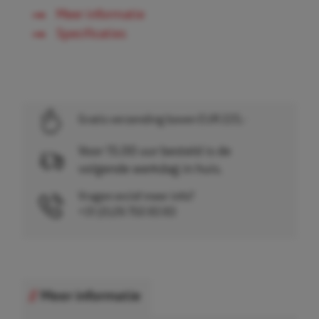
Meer informatie
Specificaties
Gratis verzending boven EUR 225,-
Voor 15.00 uur besteld is de
volgende werkdag in huis.
Vragen en/of meer info?
+31 (0)26 750 83 83
Meer informatie