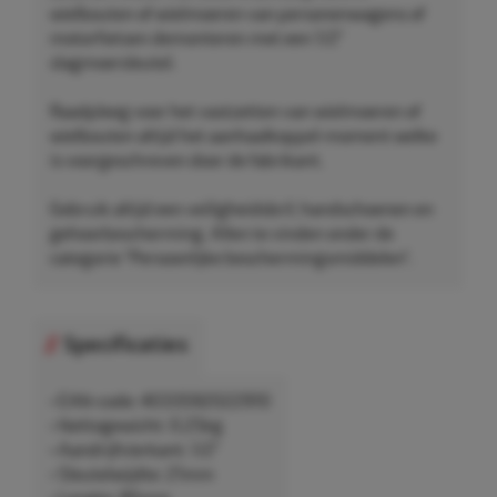
wielbouten of wielmoeren van personenwagens of
motorfietsen demonteren met een 1/2"
slagmoersleutel.
Raadpleeg voor het vastzetten van wielmoeren of
wielbouten altijd het aanhaalkoppel-moment welke
is voorgeschreven door de fabrikant.
Gebruik altijd een veiligheidsbril, handschoenen en
gehoorbescherming. Allen te vinden onder de
categorie "Persoonlijke beschermingsmiddelen".
Specificaties
• EAN-code: 4033592022910
• Nettogewicht: 0,25kg
• Aandrijfvierkant: 1/2"
• Sleutelwijdte: 21mm