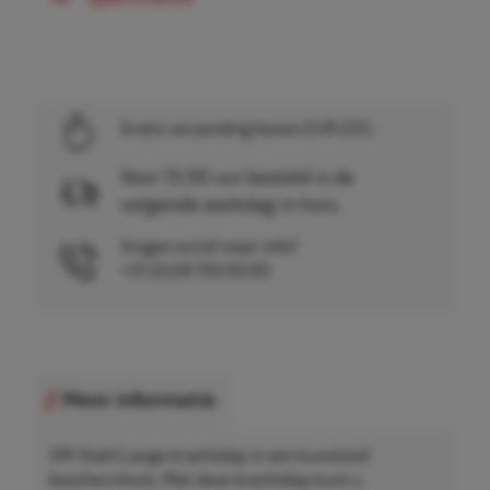
Gratis verzending boven EUR 225,-
Voor 15.00 uur besteld is de
volgende werkdag in huis.
Vragen en/of meer info?
+31 (0)26 750 83 83
Meer informatie
SW-Stahl Lange krachtdop in een kunststof
beschermhuls. Met deze krachtdop kunt u