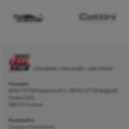
Postadres
REMA TIP TOP Nederland B.V. / REMA TIP TOP België BV
Postbus 5312
6802 EH Arnhem
Bezoekadres
Cleantech Park Arnhem