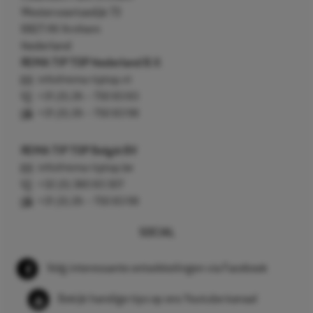
Westervoortsedijk 73
6827 AV Arnhem
Nederland
REMA TIP TOP Nederland B.V.
info@rema-tiptop.nl
+31 (0) 26 – 750 83 83
+31 (0) 26 – 750 83 98
REMA TIP TOP België BV
info@rema-tiptop.be
+32 (0) 380 83 307
+31 (0) 26 – 750 83 98
SOCIAL
Volg interessante ontwikkelingen via Facebook
Bekijk handige tips op ons Youtube kanaal