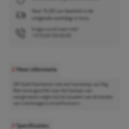
Voor 15.00 uur besteld is de
volgende werkdag in huis.
Vragen en/of meer info?
+31 (0)26 750 83 83
Meer informatie
SW-Stahl Voorhamer met een hamerkop van 5kg.
Met name geschikt voor het losslaan van
vastgeroeste velgen bij het wisselen van de banden
van vrachtwagens of earthmovers.
Specificaties