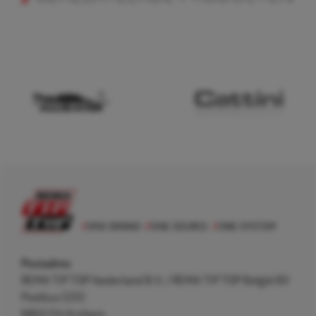
Postadres
REMA TIP TOP Nederland B.V. / REMA TIP TOP België BV
Postbus 5312
6802 EH Arnhem