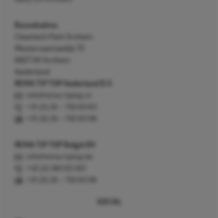
Bezoekadres
Cleantech Park Arnhem
Westervoortsedijk 73
6827 AV Arnhem
Nederland
REMA TIP TOP Nederland B.V.
info@rema-tiptop.nl
+31 (0) 26 – 750 83 83
+31 (0) 26 – 750 83 98
REMA TIP TOP België BV
info@rema-tiptop.be
+32 (0) 380 83 307
+31 (0) 26 – 750 83 98
SOCIAL