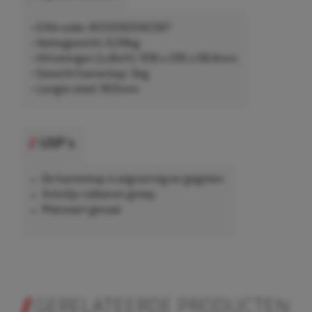
• EAN-code: 4033592042567
• Nettogewicht: 6,04kg
• Afmetingen (LxBxH): 936 x 295 x 68,4mm
• Gewicht hamerkop: 5kg
• Lengte steel: 905mm
USP's
De hamerkop is wigvormig en gegoten
Antislip rubberen greep
Matzwart gecoat
GERELATEERDE PRODUCTEN