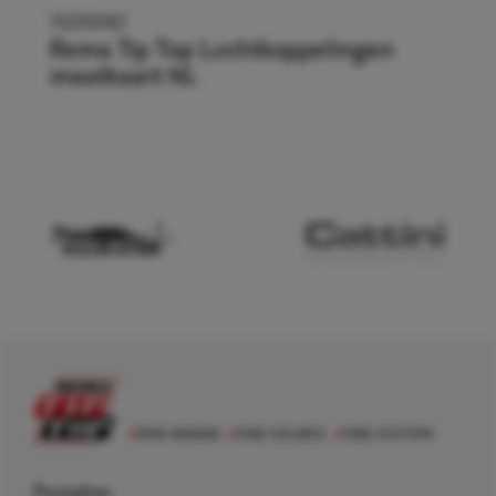
1520042
Rema Tip Top Luchtkoppelingen
maatkaart NL
Postadres