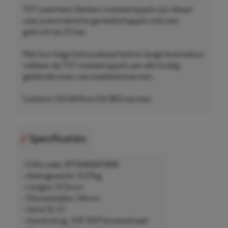
TST (voorheen Oetiker) insteeknippels zijn ideaal
voor pneumatische gereedschappen met een
gebruik tot 25 bar.
Met hun hoge betrouwbaarheid en lange levensduur,
voldoen de TST insteeknippels aan alle huidig
geldende eisen van kwaliteitsnormen.
Conform ISO 4414 en EN 983 normen.
Specificaties
• EAN-code: 8711646641466
• Nettogewicht: 0,07kg
• Lengte: 57,5mm
• Sleutelwijdte: 24mm
• Serie SC-E1
• Aansluiting: 3/8" BSP binnendraad