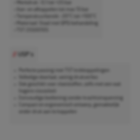
• Werkdruk: -0,1 tot +25 bar
• Aan- en afkoppelen tot max 15 bar
• Temperatuurbereik: -20°C tot +100°C
• Materiaal: Staal met QPQ-behandeling
• TST 25500105
USP's
Perfecte passing met TST knikkoppelingen
Volledige doorlaat, weinig drukverlies
Ook geschikt voor vloeistoffen, zelfs met een wat
hogere viscositeit
Eenvoudige bediening zonder krachtsinspanning
Compact en ergonomisch ontwerp, gemakkelijk
onder druk aan te koppelen