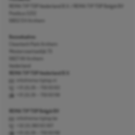
REMA TIP TOP Nederland B.V. / REMA TIP TOP België BV
Postbus 5312
6802 EH Arnhem
Bezoekadres
Cleantech Park Arnhem
Westervoortsedijk 73
6827 AV Arnhem
Nederland
REMA TIP TOP Nederland B.V.
info@rema-tiptop.nl
+31 (0) 26 – 750 83 83
+31 (0) 26 – 750 83 98
REMA TIP TOP België BV
info@rema-tiptop.be
+32 (0) 380 83 307
+31 (0) 26 – 750 83 98