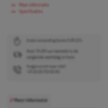
Meer informatie
Specificaties
Gratis verzending boven EUR 225,-
Voor 15.00 uur besteld is de
volgende werkdag in huis.
Vragen en/of meer info?
+31 (0)26 750 83 83
Meer informatie