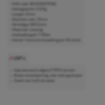
• EAN-code: 8033282010162
• Nettogewicht: 0,07kg
• Lengte: 51mm
• Diameter voet: 32mm
• Ventielgat: Ø20,5mm
• Materiaal: messing
• Aanhaalkoppel: 7-10Nm
• Aantal: 1 stuk (omverpakking per 50 stuks)
USP's
Geproduceerd volgens ETRTO-normen
Brede ventielopening, voor snel oppompen
Zowel voor lucht als water