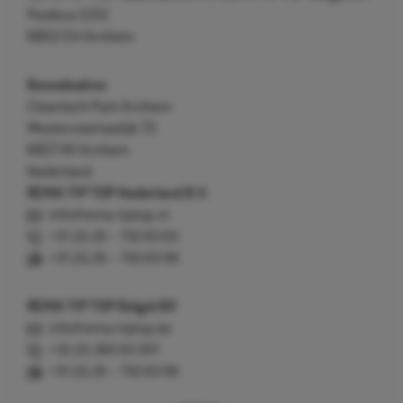
Postbus 5312
6802 EH Arnhem
Bezoekadres
Cleantech Park Arnhem
Westervoortsedijk 73
6827 AV Arnhem
Nederland
REMA TIP TOP Nederland B.V.
info@rema-tiptop.nl
+31 (0) 26 – 750 83 83
+31 (0) 26 – 750 83 98
REMA TIP TOP België BV
info@rema-tiptop.be
+32 (0) 380 83 307
+31 (0) 26 – 750 83 98