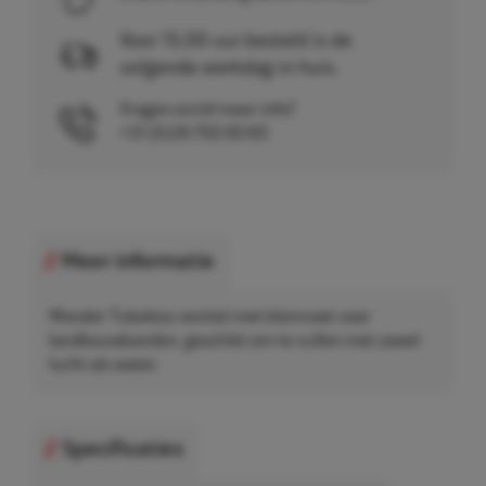
Voor 15.00 uur besteld is de
volgende werkdag in huis.
Vragen en/of meer info?
+31 (0)26 750 83 83
Meer informatie
Wonder Tubeless ventiel met klemvoet voor
landbouwbanden, geschikt om te vullen met zowel
lucht als water.
Specificaties