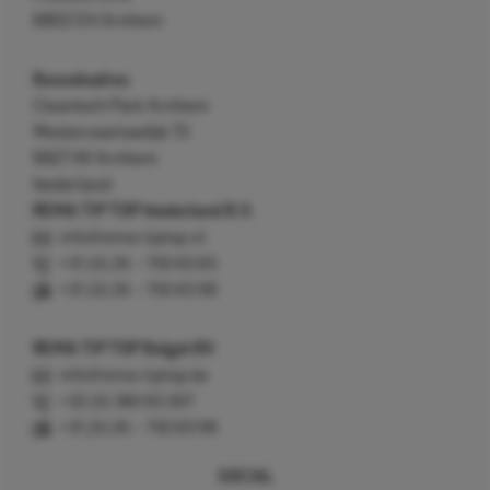
6802 EH Arnhem
Bezoekadres
Cleantech Park Arnhem
Westervoortsedijk 73
6827 AV Arnhem
Nederland
REMA TIP TOP Nederland B.V.
info@rema-tiptop.nl
+31 (0) 26 – 750 83 83
+31 (0) 26 – 750 83 98
REMA TIP TOP België BV
info@rema-tiptop.be
+32 (0) 380 83 307
+31 (0) 26 – 750 83 98
SOCIAL