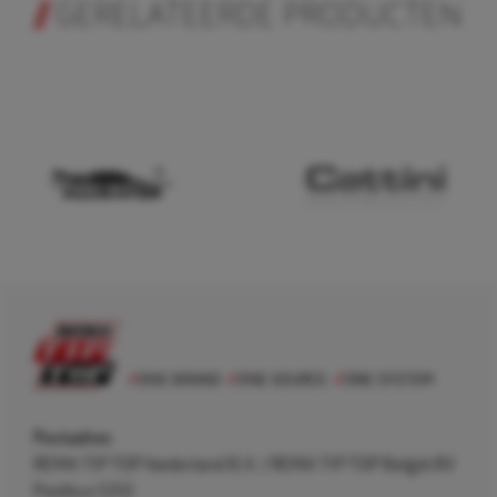
GERELATEERDE PRODUCTEN
Postadres
REMA TIP TOP Nederland B.V. / REMA TIP TOP België BV
Postbus 5312