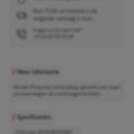
Voor 15.00 uur besteld is de
volgende werkdag in huis.
Vragen en/of meer info?
+31 (0)26 750 83 83
Meer informatie
Wonder Pompstok met draaikop, geschikt voor zowel
personenwagen- als vrachtwagenventielen.
Specificaties
• EAN-code: 8033282013491