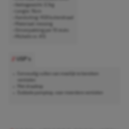
• Nettogewicht: 0,1kg
• Lengte: 16cm
• Aansluiting: VG8 buitendraad
• Materiaal: messing
• Omverpakking per 10 stuks
• Michelin nr. 415
USP's
Eenvoudig vullen van moeilijk te bereiken
ventielen
Met draaikop
Dubbele pompkop, voor meerdere ventielen