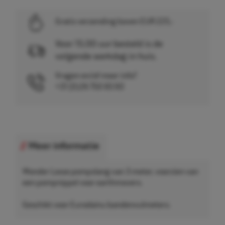
Gratis verzending boven EUR 225,-
Voor 15.00 uur besteld is de
volgende werkdag in huis.
Vragen en/of meer info?
+31 (0)26 750 83 83
Meer informatie
Wonder Losse pompslang van 3 meter, voorzien van
een pompnippel voor earthmovers.
Geschikt voor Eurodainu bandenvulmeters.