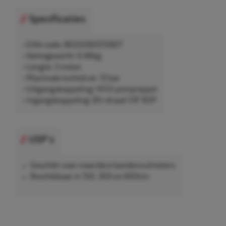
Specificaties
• EAN-code: 8033282015907
• Nettogewicht: 0,46kg
• Lengte: 3 meter
• Maximale luchtdruk: 15 bar
• Uitgangskoppeling: VG12 pompnippel
• Ingangskoppeling: BU-draad 1/8" BSP
USP's
Geschikt voor meerdere bandenvulmeters
Beschikbaar in 150, 300 en 600cm