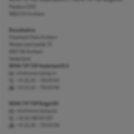
REMA TIP TOP Nederland B.V. / REMA TIP TOP België BV
Postbus 5312
6802 EH Arnhem
Bezoekadres
Cleantech Park Arnhem
Westervoortsedijk 73
6827 AV Arnhem
Nederland
REMA TIP TOP Nederland B.V.
info@rema-tiptop.nl
+31 (0) 26 – 750 83 83
+31 (0) 26 – 750 83 98
REMA TIP TOP België BV
info@rema-tiptop.be
+32 (0) 380 83 307
+31 (0) 26 – 750 83 98