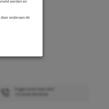
zameld worden en
n door onderaan de
Vragen en/of meer info?
+31 (0)26 750 83 83