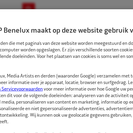
ownloads
Nieuws
Merken
Contact
 Benelux maakt op deze website gebruik v
ndbouw-OTR-EM
Motorfiets
E-Bike
tanden die met pagina’s van deze website worden meegestuurd en d
 computer worden opgeslagen. Er zijn verschillende soorten cookie
lende doeleinden. Voor het plaatsen van cookies is soms wel en s
WONDER TUBELESS VENTIEL VW 65MSF/20,5 W1170 2X GEBOGEN
5626946
x, Media Artists en derden (waaronder Google) verzamelen met 
Wonder Tubeless 
er informatie over je apparaat, locatie, browser en surfgedrag. L
gebogen
n Servicevoorwaarden
voor meer informatie over hoe Google uw p
ken dit voor de volgende doeleinden: analyseren van de activiteit o
l media, personaliseren van content en marketing, informatie op 
Wonder Tubeless ventie
onaliseerde en niet gepersonaliseerde advertenties, advertentieme
montage in stalen Supe
tontwikkeling. Wij kunnen ook uw geolocatie gegevens gebruiken, 
Ø20,5mm. Geschikt voor
eft.