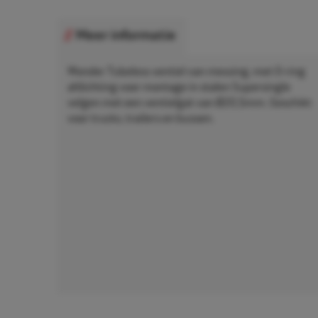
Meer informatie
Wonder Tubeless ventiel van messing, met O-ring
afdichting voor montage in stalen Supersingle
velgen met een ventielgat van Ø20,5mm. Geschikt
voor trucks, trailers en bussen.