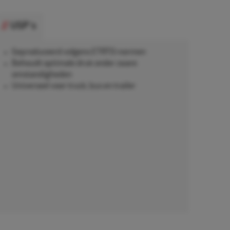
USP's
Geproduceerd volgens ETRTO-normen
Behoudt optimale druk onder zware
omstandigheden
Universeel voor truck, bus en trailer