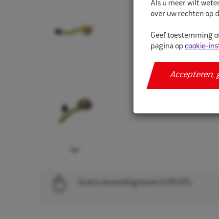
Als u meer wilt wete
over uw rechten op d
Geef toestemming of
pagina op
cookie-ins
Accepteren, 
Next
Gratis verzending boven EUR 225,-