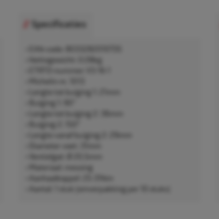
Specificaties
• EAN-code: 8033282010735
• Nettogewicht: 0,08kg
• ETRTO-nummer: V3-16-1
• Michelin nr. 1013
• Lengte tot buiging 1: 21mm
• Buiging 1: 90°
• Lengte tot buiging 2: 36mm
• Buiging 2: 150°
• Lengte vanaf buiging 2: 29mm
• Diameter voet: 31mm
• Ventielgat: Ø 20,5mm
• Materiaal: messing
• Aanhaalkoppel: 25-31Nm
• Aantal: 1 stuk (omverpakking per 10 stuks)