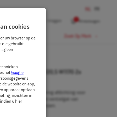
0
Inloggen
Winkelwagen
an cookies
Fiets
Zoek Op Merk
oor uw browser op de
s die gebruikt
oms geen
technieken
ventiel VW 65MSF/20,5 W1170 2x
ees het
Google
ersoonsgegevens
p de website en app,
een apparaat opslaan
l van messing, met O-ring afdichting voor
ting, inzichten in
rsingle velgen met een ventielgat van
indien u hier
 trucks, trailers en bussen.