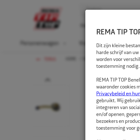
Home
Over ons
D
REMA TIP TOP
Personenwagen
Vrachtwagen
La
Dit zijn kleine bes
harde schrijf van uw
HOME
VRACHTWAGEN
worden voor verschil
VENTIELEN
TERUG
toestemming nodig.
Prev
REMA TIP TOP Benelu
waaronder cookies me
Privacybeleid en hu
gebruikt. Wij gebrui
integreren van socia
en/of openen, gepers
bezoekers en produc
toestemming voor ge