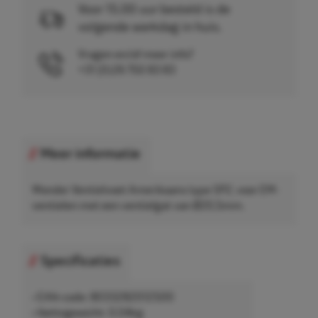
Voor 15.00 uur besteld is de
volgende werkdag in huis.
Vragen en/of meer info?
+31 (0)26 750 83 83
Meer informatie
Wonder Ventielvoet Amerikaans type SP2, voor EM-
ventielen met een ventielgat van Ø20,5mm.
Specificaties
• EAN-code: 8033282012500
• Nettogewicht: 0,04kg