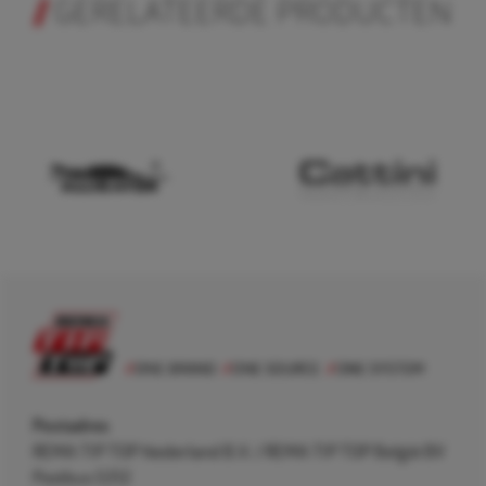
GERELATEERDE PRODUCTEN
Postadres
REMA TIP TOP Nederland B.V. / REMA TIP TOP België BV
Postbus 5312