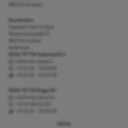
6802 EH Arnhem
Bezoekadres
Cleantech Park Arnhem
Westervoortsedijk 73
6827 AV Arnhem
Nederland
REMA TIP TOP Nederland B.V.
info@rema-tiptop.nl
+31 (0) 26 – 750 83 83
+31 (0) 26 – 750 83 98
REMA TIP TOP België BV
info@rema-tiptop.be
+32 (0) 380 83 307
+31 (0) 26 – 750 83 98
SOCIAL