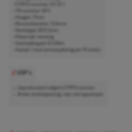
• ETRTO-nummer: V5-10-1
• TR-nummer: SP 2
• Hoogte: 17mm
• Binnendiameter: 12,6mm
• Ventielgat: Ø20,5mm
• Materiaal: messing
• Aanhaalkoppel: 8-23Nm
• Aantal: 1 stuk (omverpakking per 10 stuks)
USP's
Geproduceerd volgens ETRTO-normen
Brede ventielopening, voor snel oppompen